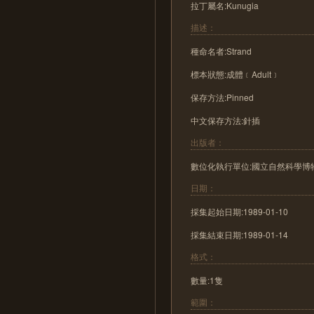
拉丁屬名:Kunugia
描述：
種命名者:Strand
標本狀態:成體﹝Adult﹞
保存方法:Pinned
中文保存方法:針插
出版者：
數位化執行單位:國立自然科學博
日期：
採集起始日期:1989-01-10
採集結束日期:1989-01-14
格式：
數量:1隻
範圍：