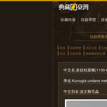
珍藏特展
目錄導覽
技
目錄導覽
首頁
目錄導覽
內容主題
生物
首頁
目錄導覽
典藏機構與計畫
中文名:多紋枯葉蛾(1130-8
學名:Kunugia undans metan
中文別名:波文雜毛蟲