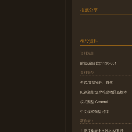
推薦分享
後設資料
資料識別：
館號(編目號):1130-861
資料類型：
型式:實體物件、自然
紀錄類別:無脊椎動物昆蟲標本
模式類型:General
中文模式類型:標本
著作者：
主要採集者中文姓名:林政行