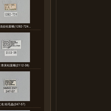
紋枯葉蛾(1282-724...
青黃枯葉蛾(2112-38)
名:桔毛蟲(247-57)