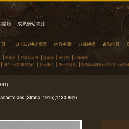
首頁
術體驗
成果網站資源
首頁
HOTKEY快速導覽
內容主題
典藏機構
進階搜尋
動物界
節肢動物門
昆蟲綱
鱗翅目
枯葉蛾科
國立自然科學博物館
動物學組
第一期計畫
動物學典藏數位化計畫：無脊
61)
astroides (Strand, 1915)(1130-861)