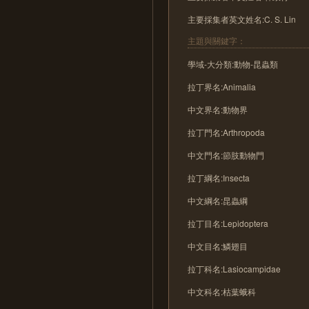
主要採集者英文姓名:C. S. Lin
主題與關鍵字：
學域-大分類:動物-昆蟲類
拉丁界名:Animalia
中文界名:動物界
拉丁門名:Arthropoda
中文門名:節肢動物門
拉丁綱名:Insecta
中文綱名:昆蟲綱
拉丁目名:Lepidoptera
中文目名:鱗翅目
拉丁科名:Lasiocampidae
中文科名:枯葉蛾科