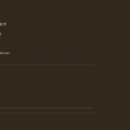
:臺灣
東
einan