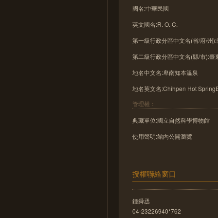
國名:中華民國
英文國名:R. O. C.
第一級行政分區中文名(省/府/州)
第二級行政分區中文名(縣/市):臺
地名中文名:卑南知本溫泉
地名英文名:Chihpen Hot SpringB
管理權：
典藏單位:國立自然科學博物館
使用聲明:館內公開瀏覽
授權聯絡窗口
鍾舜丞
04-23226940*762