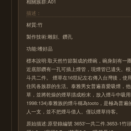
相關族群:A01
描述：
材質:竹
製作技術:雕刻、鑽孔
功能:嗜好品
標本說明:取天然竹節製成的煙碗，碗身刻有一
近底部鑽有一孔可插上煙管，現煙管已遺失。根
斗共二件。 煙草在16世紀左右傳入台灣後，使
住民各族群的生活。泰雅男女普遍喜愛吸煙，他
草，並將乾燥的煙草擣成粉末，放入煙斗中吸用
1998:134)泰雅族的煙斗稱為tooto，是極為
人一支，並不把煙斗借人。僅以煙草待客。
原始描述:原登錄編號 3653'一共二件.3653-1竹頭