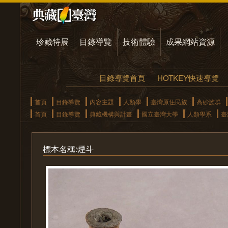
珍藏特展
目錄導覽
技術體驗
成果網站資源
目錄導覽首頁
HOTKEY快速導覽
首頁
目錄導覽
內容主題
人類學
臺灣原住民族
高砂族群
首頁
目錄導覽
典藏機構與計畫
國立臺灣大學
人類學系
臺
標本名稱:煙斗