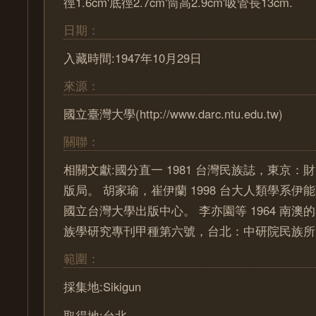
徑1.6cm'底徑2.7cm'筒高2.9cm'吸管長13cm.
日期：
入藏時間:1947年10月29日
來源：
國立臺灣大學(http://www.darc.ntu.edu.tw)
關聯：
相關文獻:國分直一 1981 台灣民族誌，東京
版局。 胡家瑜，崔伊蘭 1998 台大人類學系
國立台灣大學出版中心。 李亦園等 1964 南澳
族學研究專刊甲種第六號，台北：中研院民族所
範圍：
採集地:Sikigun
取得地:台北