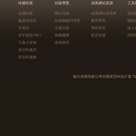
珍藏特展
目錄導覽
成果網站資源
工具
珍藏特展
聯合目錄
成果網站資源庫
技術
建築排排站
快速關鍵詞導覽
教育學習
關鍵
天地宮
主題分類
學術研究
線上
安平追想1661
典藏機構
創意加值
時間
工藝大冒險
進階搜尋
原住民儀式
原住民服飾
數位典藏與數位學習國家型科技計畫 Taiwan e-Le