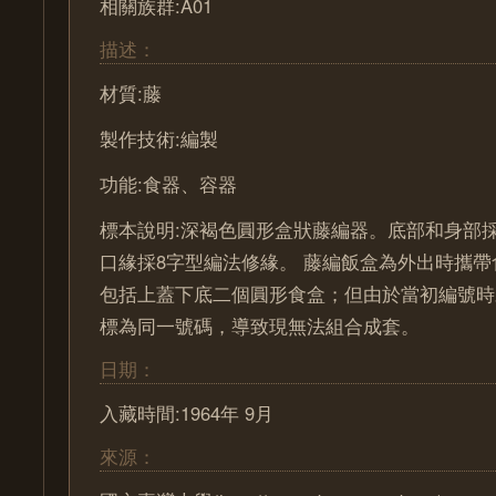
相關族群:A01
描述：
材質:藤
製作技術:編製
功能:食器、容器
標本說明:深褐色圓形盒狀藤編器。底部和身部
口緣採8字型編法修緣。 藤編飯盒為外出時攜
包括上蓋下底二個圓形食盒；但由於當初編號時
標為同一號碼，導致現無法組合成套。
日期：
入藏時間:1964年 9月
來源：