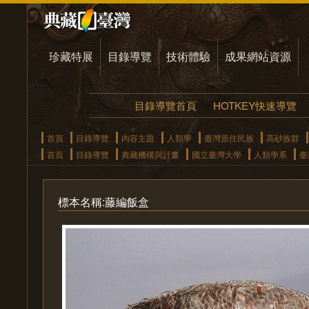
珍藏特展
目錄導覽
技術體驗
成果網站資源
目錄導覽首頁
HOTKEY快速導覽
首頁
目錄導覽
內容主題
人類學
臺灣原住民族
高砂族群
首頁
目錄導覽
典藏機構與計畫
國立臺灣大學
人類學系
臺
標本名稱:藤編飯盒