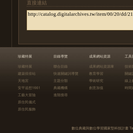
直接連結
珍藏特展
目錄導覽
成果網站資源
工具
珍藏特展
聯合目錄
成果網站資源庫
技術
建築排排站
快速關鍵詞導覽
教育學習
關鍵
天地宮
主題分類
學術研究
線上
安平追想1661
典藏機構
創意加值
時間
工藝大冒險
進階搜尋
原住民儀式
原住民服飾
數位典藏與數位學習國家型科技計畫 Taiwan e-Le