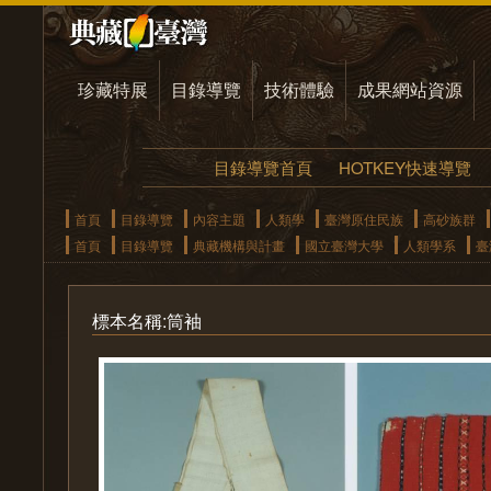
珍藏特展
目錄導覽
技術體驗
成果網站資源
目錄導覽首頁
HOTKEY快速導覽
首頁
目錄導覽
內容主題
人類學
臺灣原住民族
高砂族群
首頁
目錄導覽
典藏機構與計畫
國立臺灣大學
人類學系
臺
標本名稱:筒袖