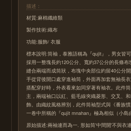
描述：
材質:麻棉纖維類
製作技術:織布
功能:服飾/ 衣服
標本說明:筒袖，泰雅語稱為『qujit』，男女
採用一整塊長約120公分、寬約37公分的長條
縫合兩端而成筒狀，布塊中央部位約留40公分
手從背後開口處穿進袖筒，外面再加套無袖長衣
搭配穿好時，外表看來如同穿著有袖衣。此件筒
主，兩端袖口以紅、藍毛線夾織菱形、交叉、和
飾。由織紋風格辨別，此件筒袖型式與《番族慣
一卷中所稱的『qujit mnahan』極為相似（小島由
原始描述:兩袖連而為一. 形如筒'中間開'不與衣