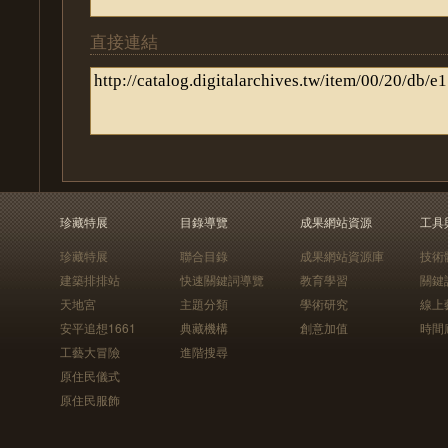
直接連結
珍藏特展
目錄導覽
成果網站資源
工具
珍藏特展
聯合目錄
成果網站資源庫
技術
建築排排站
快速關鍵詞導覽
教育學習
關鍵
天地宮
主題分類
學術研究
線上
安平追想1661
典藏機構
創意加值
時間
工藝大冒險
進階搜尋
原住民儀式
原住民服飾