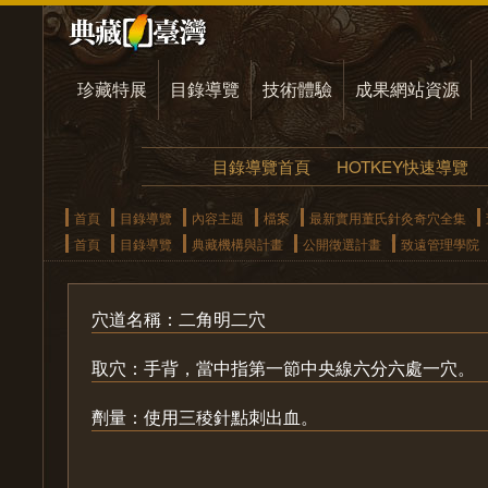
珍藏特展
目錄導覽
技術體驗
成果網站資源
目錄導覽首頁
HOTKEY快速導覽
首頁
目錄導覽
內容主題
檔案
最新實用董氏針灸奇穴全集
首頁
目錄導覽
典藏機構與計畫
公開徵選計畫
致遠管理學院
穴道名稱：二角明二穴
取穴：手背，當中指第一節中央線六分六處一穴。
劑量：使用三稜針點刺出血。