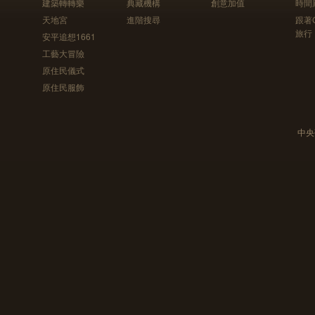
建築轉轉樂
典藏機構
創意加值
時間
天地宮
進階搜尋
跟著
旅行
安平追想1661
工藝大冒險
原住民儀式
原住民服飾
中央