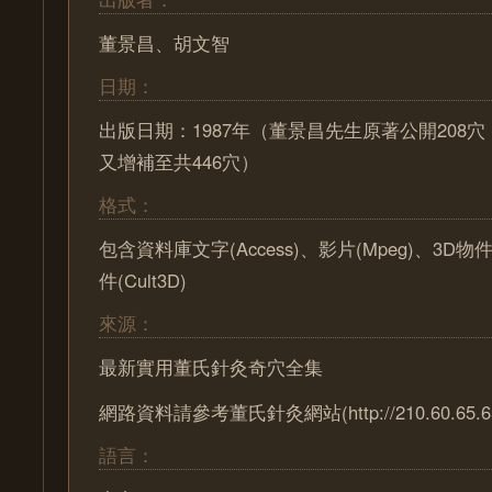
董景昌、胡文智
日期：
出版日期：1987年（董景昌先生原著公開208
又增補至共446穴）
格式：
包含資料庫文字(Access)、影片(Mpeg)、3D物
件(Cult3D)
來源：
最新實用董氏針灸奇穴全集
網路資料請參考董氏針灸網站(http://210.60.65.65/
語言：