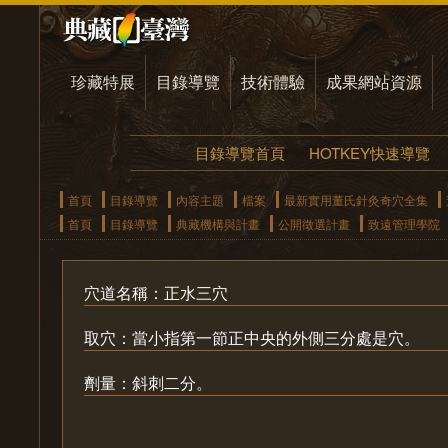
珍藏特展
目錄導覽
技術體驗
成果網站資源
目錄導覽首頁
HOTKEY快速導覽
首頁
目錄導覽
內容主題
檔案
最新實用董氏針灸奇穴全集
首頁
目錄導覽
典藏機構與計畫
公開徵選計畫
致遠管理學院
穴道名稱：正水三穴
取穴：當小指第一節正中央的外側三分處是穴。
劑量：斜刺二分。