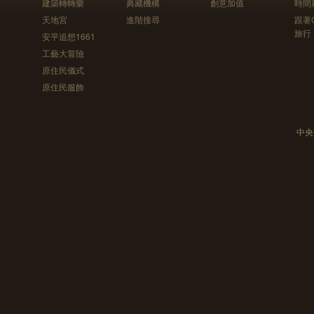
建築轉轉樂
典藏機構
創意加值
時間
天地宮
進階搜尋
跟著
旅行
安平追想1661
工藝大冒險
原住民儀式
原住民服飾
中央