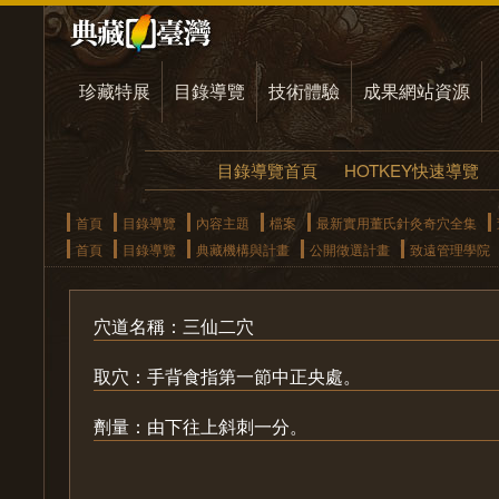
珍藏特展
目錄導覽
技術體驗
成果網站資源
目錄導覽首頁
HOTKEY快速導覽
首頁
目錄導覽
內容主題
檔案
最新實用董氏針灸奇穴全集
首頁
目錄導覽
典藏機構與計畫
公開徵選計畫
致遠管理學院
穴道名稱：三仙二穴
取穴：手背食指第一節中正央處。
劑量：由下往上斜刺一分。