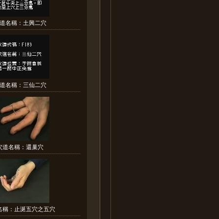
道名稱：土興二穴
道名稱：三仙二穴
穴道名稱：還巢穴
名稱：止涎五穴之五穴