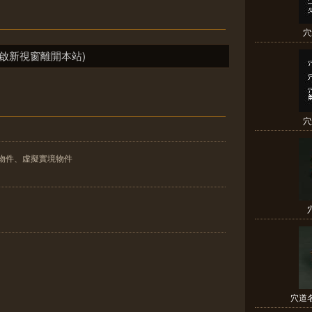
穴
啟新視窗離開本站)
穴
物件、虛擬實境物件
穴道