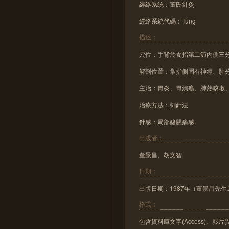
經絡系統：董氏針灸
經絡系統代碼：Tung
描述：
穴位：手背於食指第二節內側三
解剖位置：掌指側固有神經、肺
主治：胃炎、胃潰瘍、肺熱咳嗽
治療方法：刺針法
針感：局部酸脹痛感。
出版者：
董景昌、胡文智
日期：
出版日期：1987年（董景昌先生
格式：
包含資料庫文字(Access)、影片(M