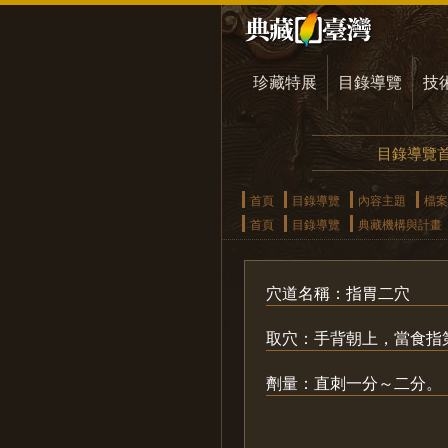
珍藏特展
目錄導覽
技
目錄導覽
首頁
目錄導覽
內容主題
檔案
首頁
目錄導覽
典藏機構與計畫
穴道名稱：指胃二穴
取穴：手背朝上，當食指
劑量：直刺一分～二分。