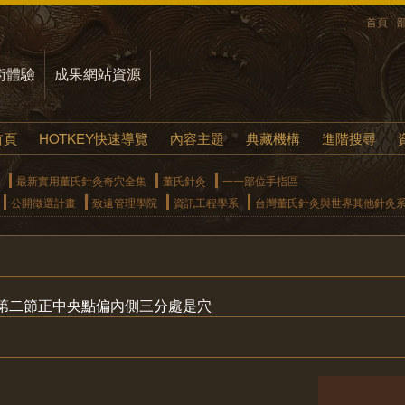
首頁
術體驗
成果網站資源
首頁
HOTKEY快速導覽
內容主題
典藏機構
進階搜尋
最新實用董氏針灸奇穴全集
董氏針灸
一一部位手指區
公開徵選計畫
致遠管理學院
資訊工程學系
台灣董氏針灸與世界其他針灸
第二節正中央點偏內側三分處是穴