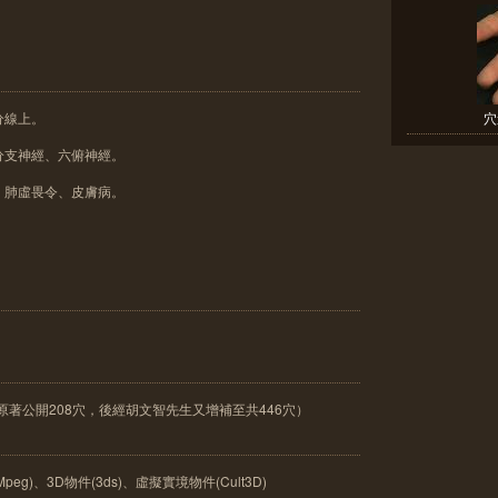
分線上。
穴
分支神經、六俯神經。
、肺虛畏令、皮膚病。
原著公開208穴，後經胡文智先生又增補至共446穴）
peg)、3D物件(3ds)、虛擬實境物件(Cult3D)