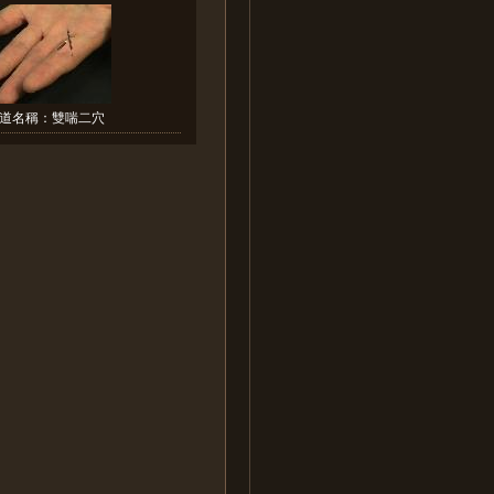
道名稱：雙喘二穴