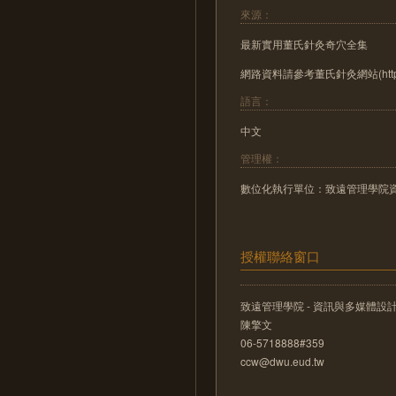
來源：
最新實用董氏針灸奇穴全集
網路資料請參考董氏針灸網站(http://21
語言：
中文
管理權：
數位化執行單位：致遠管理學院
授權聯絡窗口
致遠管理學院 - 資訊與多媒體設
陳擎文
06-5718888#359
ccw@dwu.eud.tw