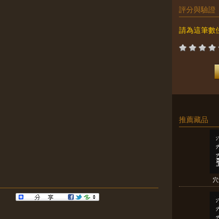
評分與驗證
請為這筆數
推薦藏品
穴