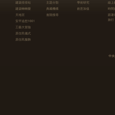
建築排排站
主題分類
學術研究
線上
建築轉轉樂
典藏機構
創意加值
時間
天地宮
進階搜尋
跟著
旅行
安平追想1661
工藝大冒險
原住民儀式
原住民服飾
中央