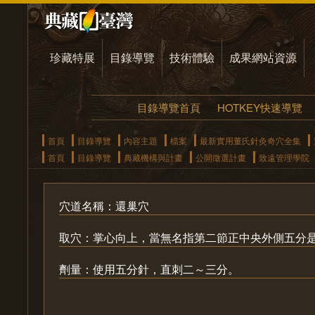
珍藏特展
目錄導覽
技術體驗
成果網站資源
目錄導覽首頁
HOTKEY快速導覽
首頁
目錄導覽
內容主題
檔案
最新實用董氏針灸奇穴全集
首頁
目錄導覽
典藏機構與計畫
公開徵選計畫
致遠管理學院
穴道名稱：還巢穴
取穴：掌心向上，當無名指第二節正中央外側五分
劑量：使用五分針，直刺二～三分。