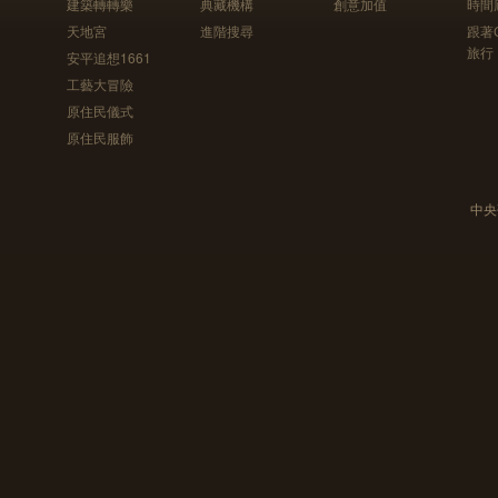
建築轉轉樂
典藏機構
創意加值
時間
天地宮
進階搜尋
跟著
旅行
安平追想1661
工藝大冒險
原住民儀式
原住民服飾
中央