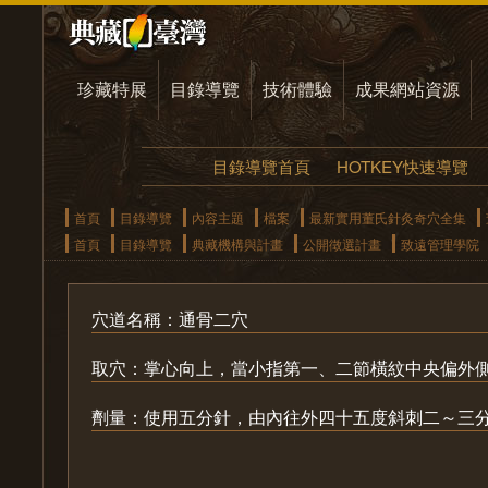
珍藏特展
目錄導覽
技術體驗
成果網站資源
目錄導覽首頁
HOTKEY快速導覽
首頁
目錄導覽
內容主題
檔案
最新實用董氏針灸奇穴全集
首頁
目錄導覽
典藏機構與計畫
公開徵選計畫
致遠管理學院
穴道名稱：通骨二穴
取穴：掌心向上，當小指第一、二節橫紋中央偏外
劑量：使用五分針，由內往外四十五度斜刺二～三