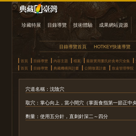
珍藏特展
目錄導覽
技術體驗
成果網站資源
目錄導覽首頁
HOTKEY快速導覽
首頁
目錄導覽
內容主題
檔案
最新實用董氏針灸奇穴全集
首頁
目錄導覽
典藏機構與計畫
公開徵選計畫
致遠管理學院
穴道名稱：沈陰穴
取穴：掌心向上，當小間穴（掌面食指第一節正中
劑量：使用五分針，直刺針深二～四分