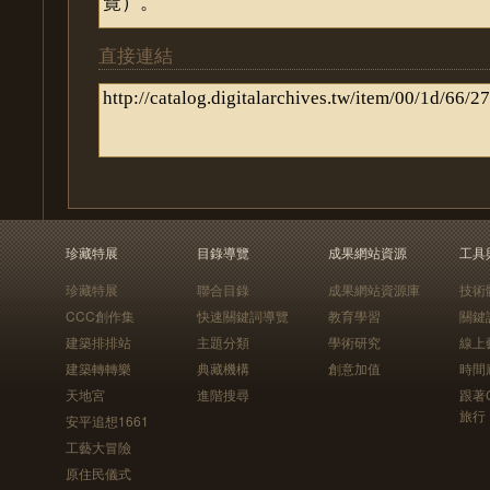
直接連結
珍藏特展
目錄導覽
成果網站資源
工具
珍藏特展
聯合目錄
成果網站資源庫
技術
CCC創作集
快速關鍵詞導覽
教育學習
關鍵
建築排排站
主題分類
學術研究
線上
建築轉轉樂
典藏機構
創意加值
時間
天地宮
進階搜尋
跟著
旅行
安平追想1661
工藝大冒險
原住民儀式