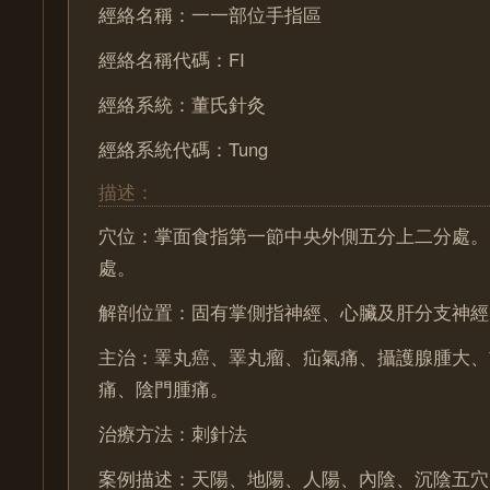
經絡名稱：一一部位手指區
經絡名稱代碼：FI
經絡系統：董氏針灸
經絡系統代碼：Tung
描述：
穴位：掌面食指第一節中央外側五分上二分處。
處。
解剖位置：固有掌側指神經、心臟及肝分支神經
主治：睪丸癌、睪丸瘤、疝氣痛、攝護腺腫大、
痛、陰門腫痛。
治療方法：刺針法
案例描述：天陽、地陽、人陽、內陰、沉陰五穴