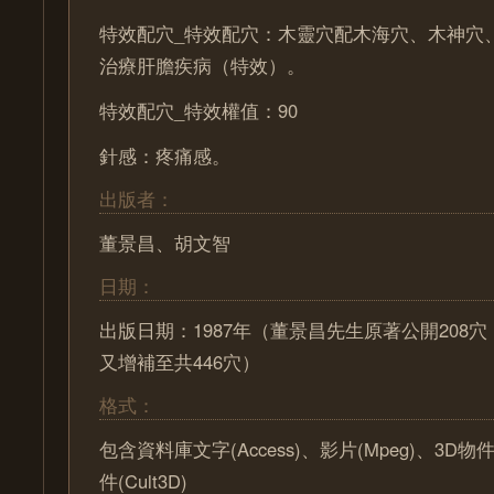
特效配穴_特效配穴：木靈穴配木海穴、木神穴
治療肝膽疾病（特效）。
特效配穴_特效權值：90
針感：疼痛感。
出版者：
董景昌、胡文智
日期：
出版日期：1987年（董景昌先生原著公開208
又增補至共446穴）
格式：
包含資料庫文字(Access)、影片(Mpeg)、3D物
件(Cult3D)