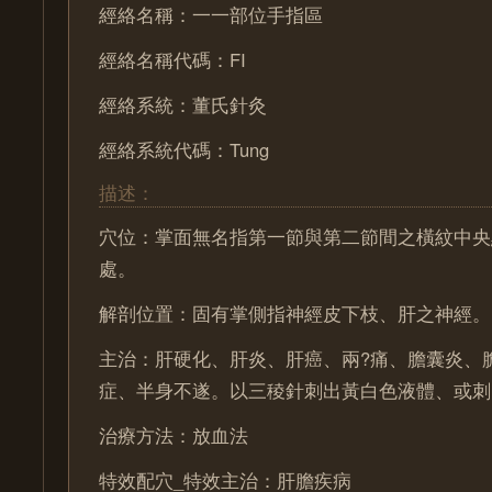
經絡名稱：一一部位手指區
經絡名稱代碼：FI
經絡系統：董氏針灸
經絡系統代碼：Tung
描述：
穴位：掌面無名指第一節與第二節間之橫紋中央
處。
解剖位置：固有掌側指神經皮下枝、肝之神經。
主治：肝硬化、肝炎、肝癌、兩?痛、膽囊炎、
症、半身不遂。以三稜針刺出黃白色液體、或刺
治療方法：放血法
特效配穴_特效主治：肝膽疾病