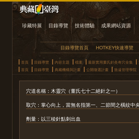
珍藏特展
目錄導覽
技術體驗
成果網站資源
目錄導覽首頁
HOTKEY快速導覽
首頁
目錄導覽
內容主題
檔案
最新實用董氏針灸奇穴全集
首頁
目錄導覽
典藏機構與計畫
公開徵選計畫
致遠管理學院
穴道名稱：木靈穴（董氏七十二絕針之一）
取穴：掌心向上，當無名指第一、二節間之橫紋中
劑量：以三稜針點刺出血