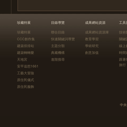
珍藏特展
目錄導覽
成果網站資源
工具
珍藏特展
聯合目錄
成果網站資源庫
技術
CCC創作集
快速關鍵詞導覽
教育學習
關鍵
建築排排站
主題分類
學術研究
線上
建築轉轉樂
典藏機構
創意加值
時間
天地宮
進階搜尋
跟著
旅行
安平追想1661
工藝大冒險
原住民儀式
原住民服飾
中央