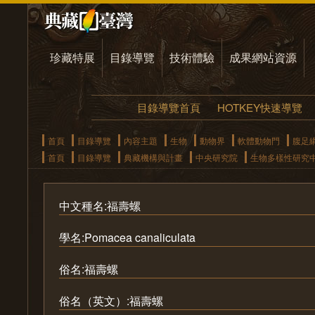
珍藏特展
目錄導覽
技術體驗
成果網站資源
目錄導覽首頁
HOTKEY快速導覽
首頁
目錄導覽
內容主題
生物
動物界
軟體動物門
腹足
首頁
目錄導覽
典藏機構與計畫
中央研究院
生物多樣性研究
中文種名:福壽螺
學名:Pomacea canaliculata
俗名:福壽螺
俗名（英文）:福壽螺