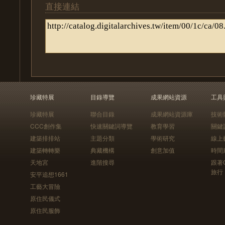
直接連結
珍藏特展
目錄導覽
成果網站資源
工具
珍藏特展
聯合目錄
成果網站資源庫
技術
CCC創作集
快速關鍵詞導覽
教育學習
關鍵
建築排排站
主題分類
學術研究
線上
建築轉轉樂
典藏機構
創意加值
時間
天地宮
進階搜尋
跟著
旅行
安平追想1661
工藝大冒險
原住民儀式
原住民服飾