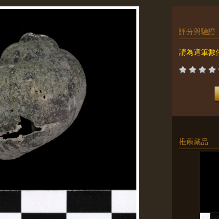
評分與驗證
請為這筆數
推薦藏品