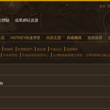
首頁
術體驗
成果網站資源
首頁
HOTKEY快速導覽
內容主題
典藏機構
進階搜尋
動物界
軟體動物門
腹足綱
中腹足目
蘋果螺科
中央研究院
生物多樣性研究中心
台灣動物相典藏之研究：台灣貝類相之數位
ta