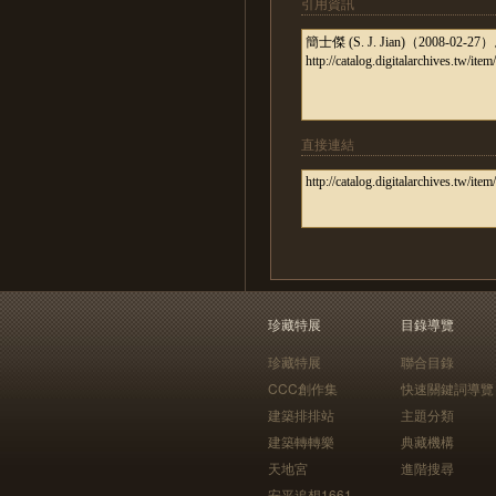
引用資訊
直接連結
珍藏特展
目錄導覽
珍藏特展
聯合目錄
CCC創作集
快速關鍵詞導覽
建築排排站
主題分類
建築轉轉樂
典藏機構
天地宮
進階搜尋
安平追想1661