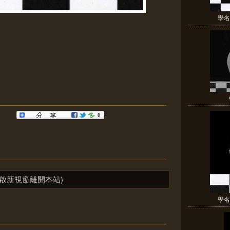
學名:
啟新視窗離開本站)
學名: