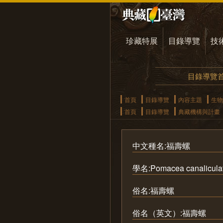
珍藏特展
目錄導覽
技
目錄導覽
首頁
目錄導覽
內容主題
生物
首頁
目錄導覽
典藏機構與計畫
中文種名:福壽螺
學名:Pomacea canalicula
俗名:福壽螺
俗名（英文）:福壽螺