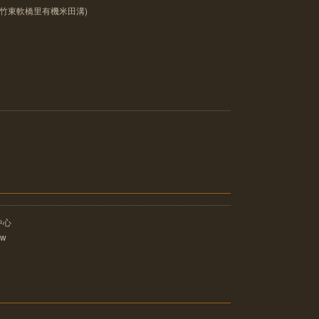
(竹東軟橋里有機米田溝)
中心
tw