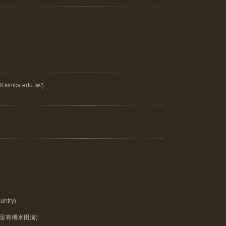
inica.edu.tw/)
ntry)
里有機米田溝)