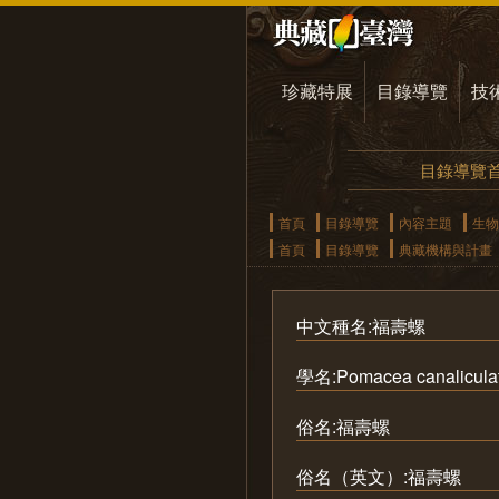
珍藏特展
目錄導覽
技
目錄導覽
首頁
目錄導覽
內容主題
生物
首頁
目錄導覽
典藏機構與計畫
中文種名:福壽螺
學名:Pomacea canalicula
俗名:福壽螺
俗名（英文）:福壽螺