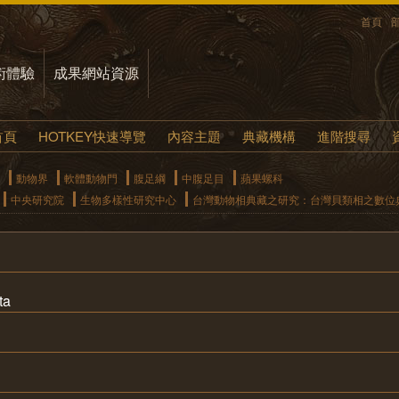
首頁
術體驗
成果網站資源
首頁
HOTKEY快速導覽
內容主題
典藏機構
進階搜尋
動物界
軟體動物門
腹足綱
中腹足目
蘋果螺科
中央研究院
生物多樣性研究中心
台灣動物相典藏之研究：台灣貝類相之數位
ta