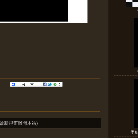
啟新視窗離開本站)
學名: