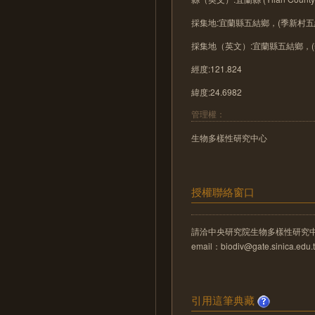
採集地:宜蘭縣五結鄉，(季新村五
採集地（英文）:宜蘭縣五結鄉，
經度:121.824
緯度:24.6982
管理權：
生物多樣性研究中心
授權聯絡窗口
請洽中央研究院生物多樣性研究
email：biodiv@gate.sinica.edu.
引用這筆典藏