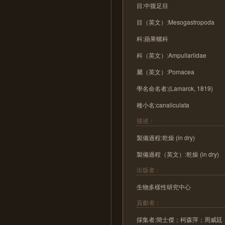
目:中腹足目
目（英文）:Mesogastropoda
科:蘋果螺科
科（英文）:Ampullariidae
屬（英文）:Pomacea
學名命名者:(Lamarck, 1819)
種小名:canaliculata
描述：
製備過程:乾燥 (in dry)
製備過程（英文）:乾燥 (in dry)
出版者：
生物多樣性研究中心
貢獻者：
採集者:簡士傑；柯森萍；周威廷