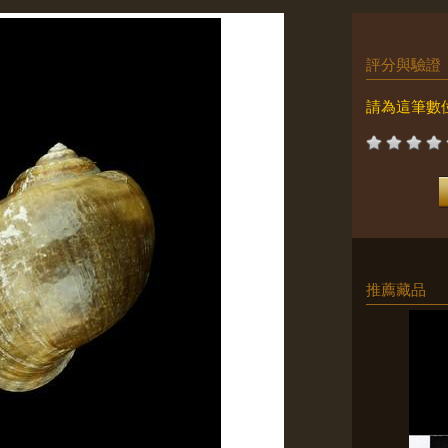
評分與驗證
請為這筆數
推薦藏品