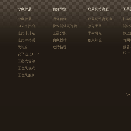
珍藏特展
目錄導覽
成果網站資源
工具
珍藏特展
聯合目錄
成果網站資源庫
技術
CCC創作集
快速關鍵詞導覽
教育學習
關鍵
建築排排站
主題分類
學術研究
線上
建築轉轉樂
典藏機構
創意加值
時間
天地宮
進階搜尋
跟著
旅行
安平追想1661
工藝大冒險
原住民儀式
原住民服飾
中央