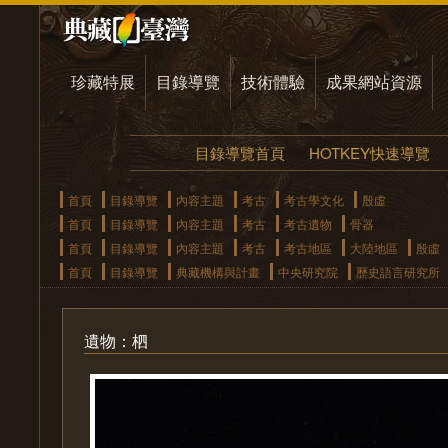
珍藏特展
目錄導覽
技術體驗
成果網站資源
目錄導覽首頁
HOTKEY快速導覽
首頁
目錄導覽
內容主題
考古
考古學文化
殷虛
首頁
目錄導覽
內容主題
考古
考古遺物
骨器
首頁
目錄導覽
內容主題
考古
考古地區
大陸地區
殷虛
首頁
目錄導覽
典藏機構與計畫
中央研究院
歷史語言研究所
遺物：柶