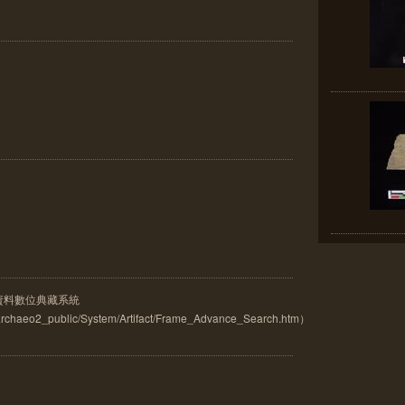
古資料數位典藏系統
w/archaeo2_public/System/Artifact/Frame_Advance_Search.htm）