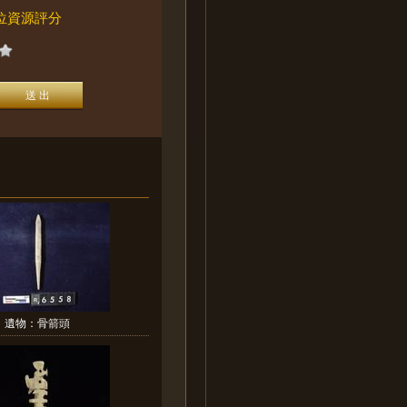
位資源評分
遺物：骨箭頭