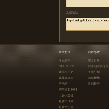
直接連結
珍藏特展
目錄導覽
珍藏特展
聯合目錄
CCC創作集
快速關鍵詞導覽
建築排排站
主題分類
建築轉轉樂
典藏機構
天地宮
進階搜尋
安平追想1661
工藝大冒險
原住民儀式
原住民服飾