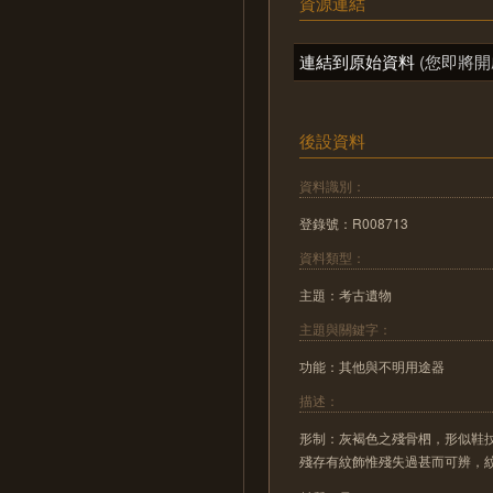
資源連結
連結到原始資料
(您即將開
後設資料
資料識別：
登錄號：R008713
資料類型：
主題：考古遺物
主題與關鍵字：
功能：其他與不明用途器
描述：
形制：灰褐色之殘骨柶，形似鞋
殘存有紋飾惟殘失過甚而可辨，