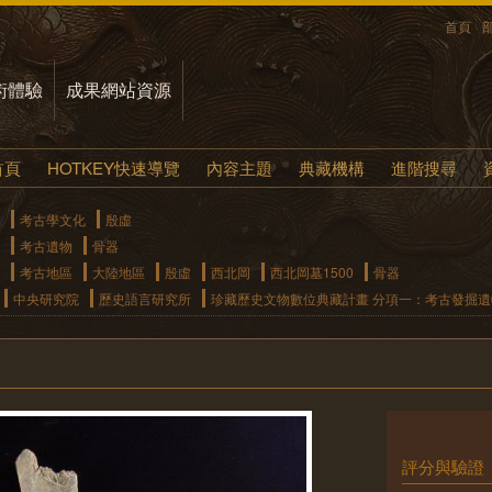
首頁
術體驗
成果網站資源
首頁
HOTKEY快速導覽
內容主題
典藏機構
進階搜尋
考古學文化
殷虛
考古遺物
骨器
考古地區
大陸地區
殷虛
西北岡
西北岡墓1500
骨器
中央研究院
歷史語言研究所
珍藏歷史文物數位典藏計畫 分項一：考古發掘
評分與驗證