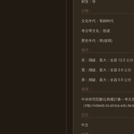
材質：骨
日期：
文化年代：青銅時代
考古學文化：殷虛
歷史年代：商(後期)
格式：
長：殘破、最大；全器 12.2 公分
寬：殘破、最大；全器 2.6 公分
厚：殘破、最大；全器 0.5 公分
來源：
中央研究院數位典藏計畫---考
（http://ndweb.iis.sinica.edu.t
語言：
中文
範圍：