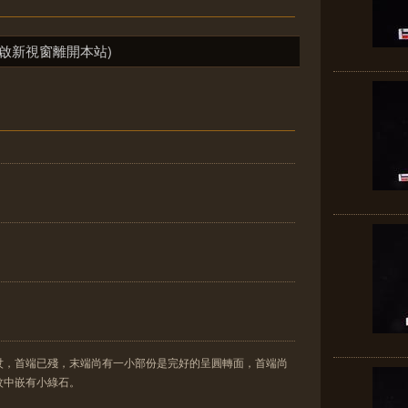
啟新視窗離開本站)
扙，首端已殘，末端尚有一小部份是完好的呈圓轉面，首端尚
紋中嵌有小綠石。