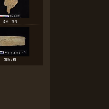
遺物：花骨
遺物：柶