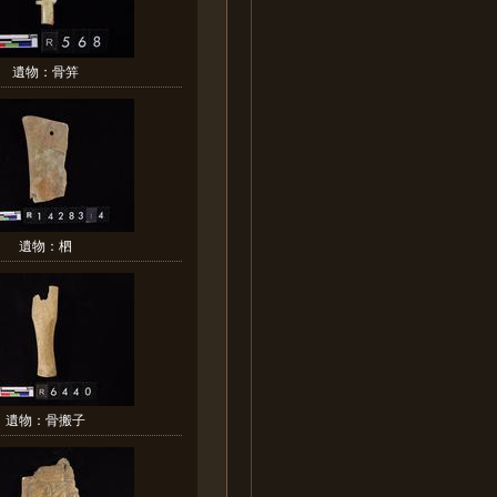
遺物：骨笄
遺物：柶
遺物：骨搬子