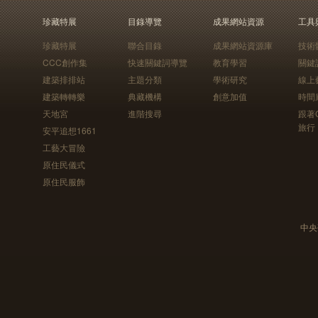
珍藏特展
目錄導覽
成果網站資源
工具
珍藏特展
聯合目錄
成果網站資源庫
技術
CCC創作集
快速關鍵詞導覽
教育學習
關鍵
建築排排站
主題分類
學術研究
線上
建築轉轉樂
典藏機構
創意加值
時間
天地宮
進階搜尋
跟著
旅行
安平追想1661
工藝大冒險
原住民儀式
原住民服飾
中央