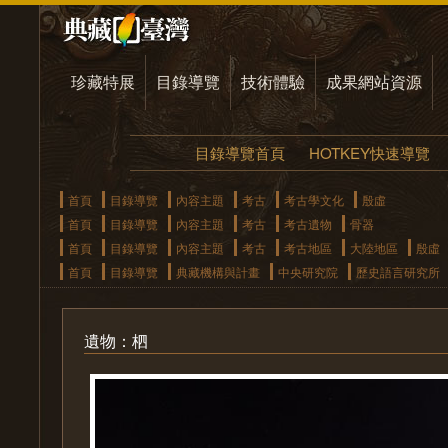
珍藏特展
目錄導覽
技術體驗
成果網站資源
目錄導覽首頁
HOTKEY快速導覽
首頁
目錄導覽
內容主題
考古
考古學文化
殷虛
首頁
目錄導覽
內容主題
考古
考古遺物
骨器
首頁
目錄導覽
內容主題
考古
考古地區
大陸地區
殷虛
首頁
目錄導覽
典藏機構與計畫
中央研究院
歷史語言研究所
遺物：柶