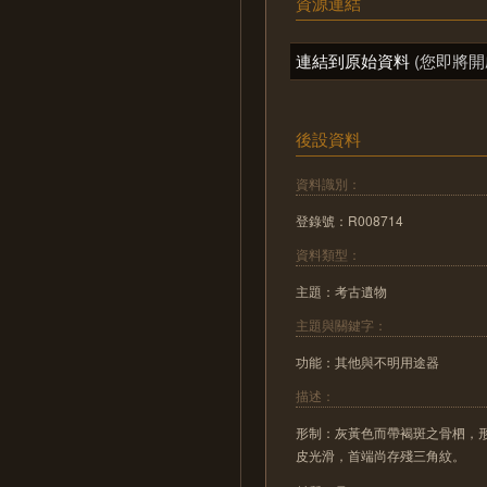
資源連結
連結到原始資料
(您即將開
後設資料
資料識別：
登錄號：R008714
資料類型：
主題：考古遺物
主題與關鍵字：
功能：其他與不明用途器
描述：
形制：灰黃色而帶褐斑之骨柶，
皮光滑，首端尚存殘三角紋。