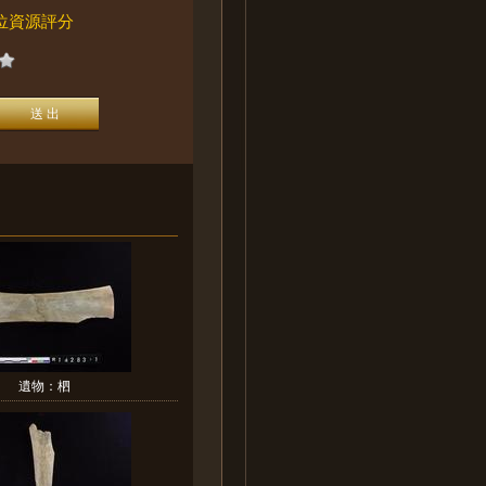
位資源評分
遺物：柶