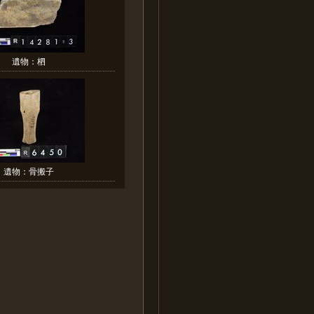
遺物：柶
遺物：骨搬子