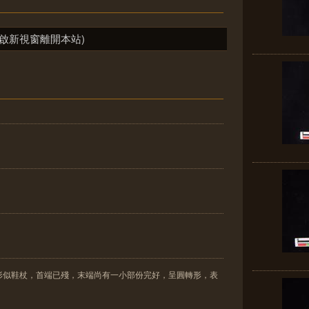
啟新視窗離開本站)
形似鞋杖，首端已殘，末端尚有一小部份完好，呈圓轉形，表