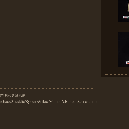
古資料數位典藏系統
w/archaeo2_public/System/Artifact/Frame_Advance_Search.htm）