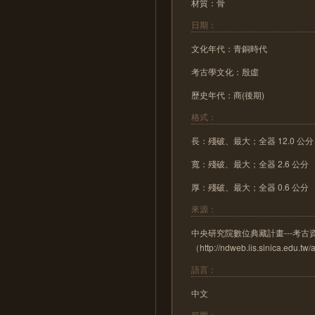
材質：骨
日期：
文化年代：青銅時代
考古學文化：殷虛
歷史年代：商(後期)
格式：
長：殘破、最大；全器 12.0 公分
寬：殘破、最大；全器 2.6 公分
厚：殘破、最大；全器 0.6 公分
來源：
中央研究院數位典藏計畫---考
（http://ndweb.iis.sinica.edu.t
語言：
中文
範圍：