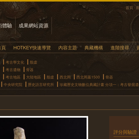
首頁
術體驗
成果網站資源
首頁
HOTKEY快速導覽
內容主題
典藏機構
進階搜尋
考古學文化
殷虛
考古遺物
骨器
考古地區
大陸地區
殷虛
西北岡
西北岡墓1500
骨器
中央研究院
歷史語言研究所
珍藏歷史文物數位典藏計畫 分項一：考古發掘
評分與驗證