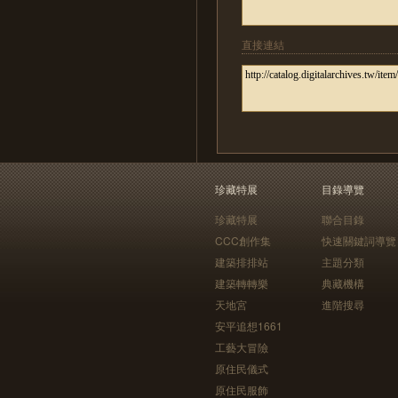
直接連結
珍藏特展
目錄導覽
珍藏特展
聯合目錄
CCC創作集
快速關鍵詞導覽
建築排排站
主題分類
建築轉轉樂
典藏機構
天地宮
進階搜尋
安平追想1661
工藝大冒險
原住民儀式
原住民服飾