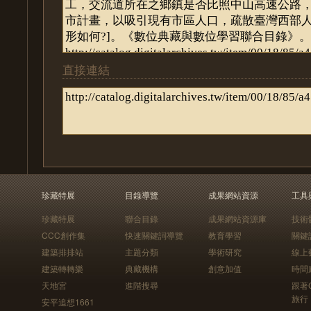
直接連結
珍藏特展
目錄導覽
成果網站資源
工具
珍藏特展
聯合目錄
成果網站資源庫
技術
CCC創作集
快速關鍵詞導覽
教育學習
關鍵
建築排排站
主題分類
學術研究
線上
建築轉轉樂
典藏機構
創意加值
時間
天地宮
進階搜尋
跟著
旅行
安平追想1661