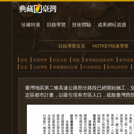
珍藏特展
目錄導覽
技術體驗
成果網站資源
目錄導覽首頁
HOTKEY快速導覽
首頁
目錄導覽
內容主題
檔案
臺灣省諮議會史料
臺灣省議
首頁
目錄導覽
典藏機構與計畫
中央研究院
臺灣史研究所
臺灣地區第二條高速公路部分路段已經開始施工，
定區都市計畫，以吸引現有市區人口，疏散臺灣西部