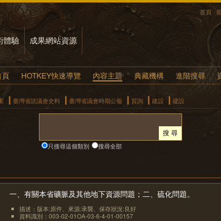
首頁
術體驗
成果網站資源
首頁
HOTKEY快速導覽
內容主題
典藏機構
進階搜尋
案
臺灣省諮議會史料
臺灣省議會時期公報
質詢
建設
建設
只搜尋這個類別
搜尋全部
一、有關本省礦脈及其他地下資源問題；二、硫化問題。
描述：版本:原件、來源:承襲、保存狀況:良好
資料識別：003-02-01OA-03-6-4-01-00157