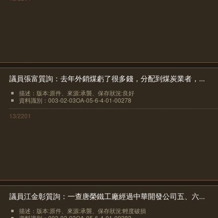
議員張富質詢：去年外銷煤虧了很多錢，分配到煤炭業者，...
描述：版本:原件、來源:承襲、保存狀況:良好
資料識別：003-02-03OA-05-6-4-01-00278
13/2201
議員江金彰質詢：一查唐榮鐵工廠經過中華開發公司五、六...
描述：版本:原件、來源:承襲、保存狀況:輕度破損
資料識別：003-02-03OA-05-6-4-01-00282