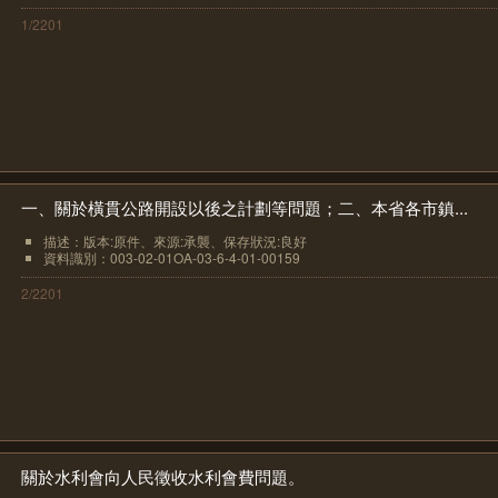
1/2201
一、關於橫貫公路開設以後之計劃等問題；二、本省各市鎮...
描述：版本:原件、來源:承襲、保存狀況:良好
資料識別：003-02-01OA-03-6-4-01-00159
2/2201
關於水利會向人民徵收水利會費問題。