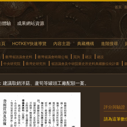
首頁
術體驗
成果網站資源
首頁
HOTKEY快速導覽
內容主題
典藏機構
進階搜尋
臺灣省諮議會史料
臺灣省議會時期公報
質詢
建設
建設
中央研究院
臺灣史研究所
省諮議會及中研院臺史所史料典藏數位化計畫
：建議取銷洋菇、蘆筍等罐頭工廠配額一案。
評分與驗證
請為這筆數