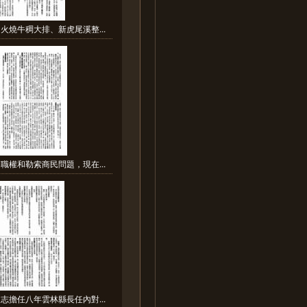
火燒牛稠大排、新虎尾溪整...
職權和勒索商民問題，現在...
志擔任八年雲林縣長任內對...