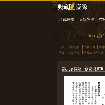
珍藏特展
目錄導覽
技
目錄導覽
首頁
目錄導覽
內容主題
檔案
首頁
目錄導覽
典藏機構與計畫
議員章博隆、蔡聰明質詢