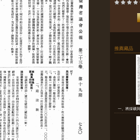
推薦藏品
一、將採礦與