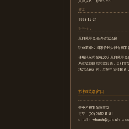
實體描述—數量:0790
範圍：
1998-12-21
管理權：
原典藏單位:臺灣省諮議會
現典藏單位:國家發展委員會檔案
使用限制與授權說明:原典藏單位
系統數位圖檔閱覽服務，史料實
地方議會所有，若需申請授權者
授權聯絡窗口
臺史所檔案館閱覽室
電話：(02) 2652-5181
e-mail：twharch@gate.sinica.ed