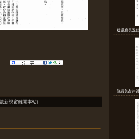
建議廳長五點
議員黃占岸質
啟新視窗離開本站)