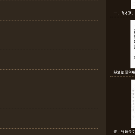
一、有才寮、
關於部屬利用
壹、許廳長文