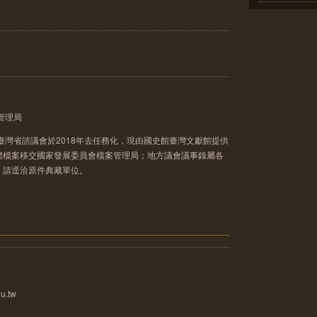
管理局
臺灣省諮議會於2018年去任務化，現由國史館臺灣文獻館提供
體檔案移交國家發展委員會檔案管理局；地方議會議事錄屬各
，請逕洽原件典藏單位。
u.tw