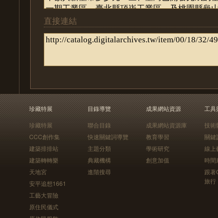
直接連結
珍藏特展
目錄導覽
成果網站資源
工具
珍藏特展
聯合目錄
成果網站資源庫
技術
CCC創作集
快速關鍵詞導覽
教育學習
關鍵
建築排排站
主題分類
學術研究
線上
建築轉轉樂
典藏機構
創意加值
時間
天地宮
進階搜尋
跟著
旅行
安平追想1661
工藝大冒險
原住民儀式