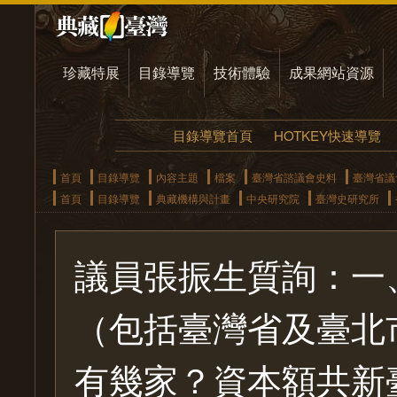
珍藏特展
目錄導覽
技術體驗
成果網站資源
目錄導覽首頁
HOTKEY快速導覽
首頁
目錄導覽
內容主題
檔案
臺灣省諮議會史料
臺灣省議
首頁
目錄導覽
典藏機構與計畫
中央研究院
臺灣史研究所
議員張振生質詢：一
（包括臺灣省及臺北
有幾家？資本額共新