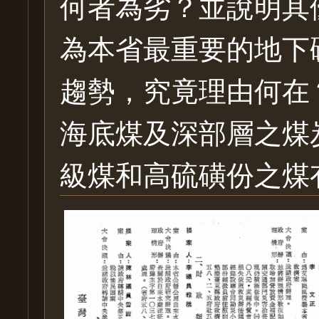
何者為劣？並說明其
為本省最重要的地下
趨勢，究竟理由何在
海底煤及深部層之煤
級煤和高硫磺份之煤