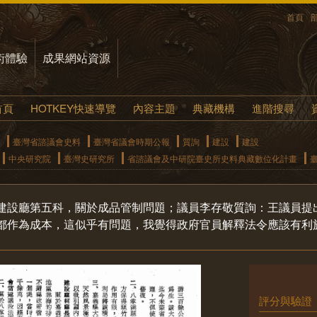
首頁
術體驗
成果網站資源
首頁
HOTKEY快速導覽
內容主題
典藏機構
進階搜尋
臺灣省諮議會史料
臺灣省議會時期公報
質詢
建設
建設
中央研究院
臺灣史研究所
省諮議會及中研院臺史所史料典藏數位化計畫
建設廳第五科，關於成品管制問題；議員李存敬質詢：王議員提
都作為成本，這似乎有問題，我覺得政府官員解釋法令應該有利
評分與驗證