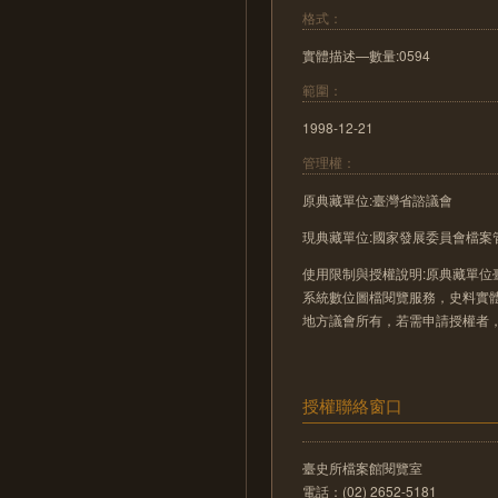
格式：
實體描述—數量:0594
範圍：
1998-12-21
管理權：
原典藏單位:臺灣省諮議會
現典藏單位:國家發展委員會檔案
使用限制與授權說明:原典藏單位
系統數位圖檔閱覽服務，史料實
地方議會所有，若需申請授權者
授權聯絡窗口
臺史所檔案館閱覽室
電話：(02) 2652-5181