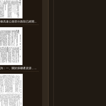
條高速公路部分路段已經開...
詢：一、關於探礦產資源，...