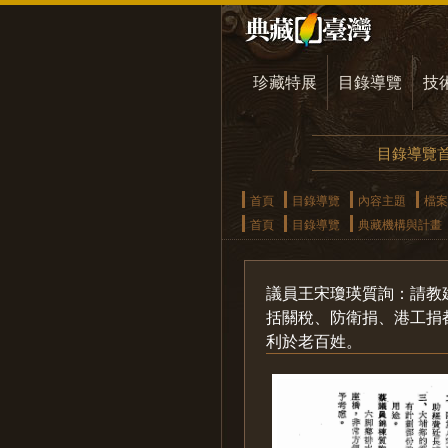
珍藏特展
目錄導覽
技
目錄導覽
首頁
目錄導覽
內容主題
檔案
首頁
目錄導覽
典藏機構與計畫
議員王宋瓊瑛質詢：請教
括關稅、防衛捐、港工捐
利於老百姓。