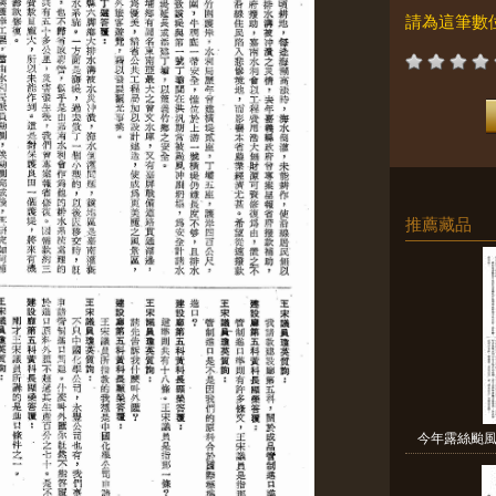
請為這筆數
推薦藏品
今年露絲颱風