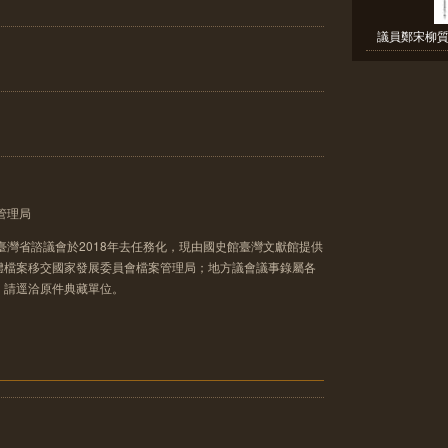
議員鄭宋柳質
管理局
臺灣省諮議會於2018年去任務化，現由國史館臺灣文獻館提供
體檔案移交國家發展委員會檔案管理局；地方議會議事錄屬各
，請逕洽原件典藏單位。