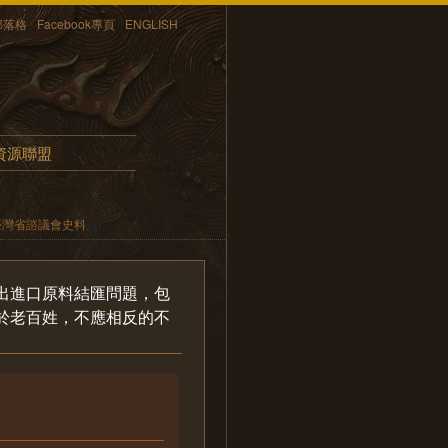
部落格
Facebook專頁
ENGLISH
資源聯盟
臺灣省諮議會史料
出進口原料結匯問題，包
於老百姓，不應相反的不