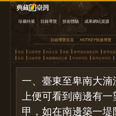
珍藏特展
目錄導覽
技術體驗
成果網站資源
目錄導覽首頁
HOTKEY快速導覽
首頁
目錄導覽
內容主題
檔案
臺灣省諮議會史料
臺灣省議
首頁
目錄導覽
典藏機構與計畫
中央研究院
臺灣史研究所
一、臺東至卑南大湳
上便可看到南邊有一
甲，如在南邊築一堤