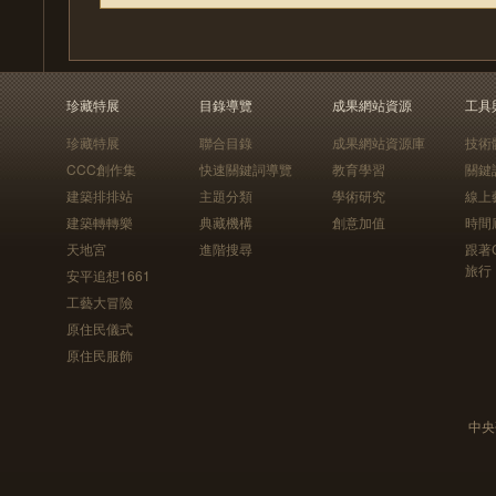
珍藏特展
目錄導覽
成果網站資源
工具
珍藏特展
聯合目錄
成果網站資源庫
技術
CCC創作集
快速關鍵詞導覽
教育學習
關鍵
建築排排站
主題分類
學術研究
線上
建築轉轉樂
典藏機構
創意加值
時間
天地宮
進階搜尋
跟著
旅行
安平追想1661
工藝大冒險
原住民儀式
原住民服飾
中央