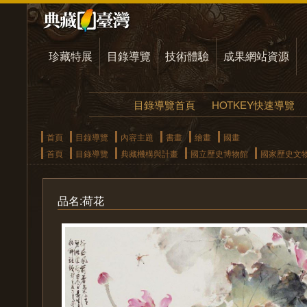
珍藏特展
目錄導覽
技術體驗
成果網站資源
目錄導覽首頁
HOTKEY快速導覽
首頁
目錄導覽
內容主題
書畫
繪畫
國畫
首頁
目錄導覽
典藏機構與計畫
國立歷史博物館
國家歷史文
品名:荷花