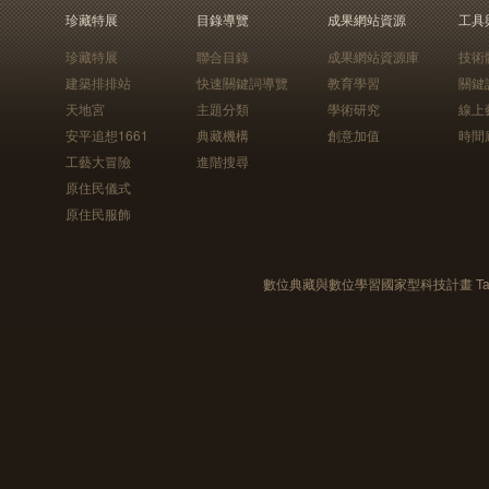
珍藏特展
目錄導覽
成果網站資源
工具
珍藏特展
聯合目錄
成果網站資源庫
技術
建築排排站
快速關鍵詞導覽
教育學習
關鍵
天地宮
主題分類
學術研究
線上
安平追想1661
典藏機構
創意加值
時間
工藝大冒險
進階搜尋
原住民儀式
原住民服飾
數位典藏與數位學習國家型科技計畫 Taiwan e-Le