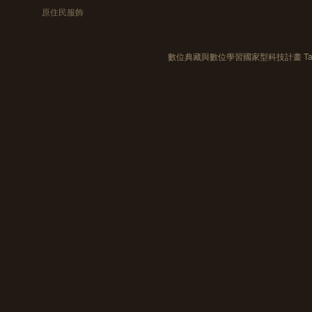
原住民服飾
數位典藏與數位學習國家型科技計畫 Taiwan e-Le