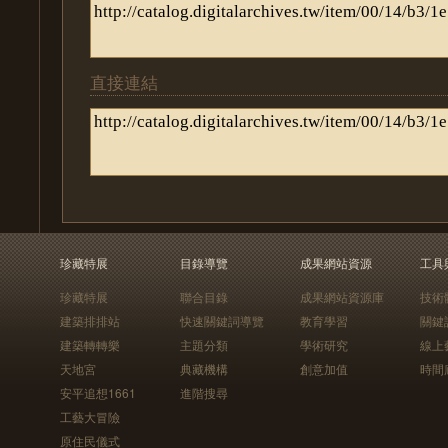
直接連結
珍藏特展
目錄導覽
成果網站資源
工具
珍藏特展
聯合目錄
成果網站資源庫
技術
建築排排站
快速關鍵詞導覽
教育學習
關鍵
建築轉轉樂
主題分類
學術研究
線上
天地宮
典藏機構
創意加值
時間
安平追想1661
進階搜尋
工藝大冒險
原住民儀式