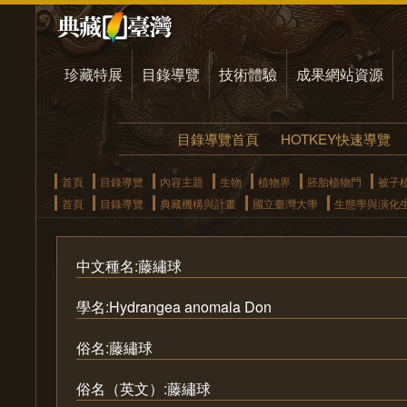
珍藏特展
目錄導覽
技術體驗
成果網站資源
目錄導覽首頁
HOTKEY快速導覽
首頁
目錄導覽
內容主題
生物
植物界
胚胎植物門
被子
首頁
目錄導覽
典藏機構與計畫
國立臺灣大學
生態學與演化
中文種名:藤繡球
學名:Hydrangea anomala Don
俗名:藤繡球
俗名（英文）:藤繡球