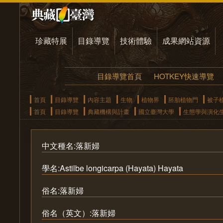
珍藏特展
目錄導覽
技術體驗
成果網站資源
目錄導覽首頁
HOTKEY快速導覽
首頁
目錄導覽
內容主題
生物
植物界
胚胎植物門
被子
首頁
目錄導覽
典藏機構與計畫
國立臺灣大學
生態學與演化
中文種名:落新婦
學名:Astilbe longicarpa (Hayata) Hayata
俗名:落新婦
俗名（英文）:落新婦