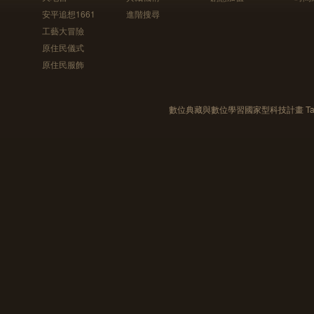
安平追想1661
進階搜尋
工藝大冒險
原住民儀式
原住民服飾
數位典藏與數位學習國家型科技計畫 Taiwan e-Le