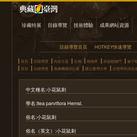
珍藏特展
目錄導覽
技術體驗
成果網站資源
目錄導覽首頁
HOTKEY快速導覽
首頁
目錄導覽
內容主題
生物
植物界
胚胎植物門
被子
首頁
目錄導覽
典藏機構與計畫
國立臺灣大學
生態學與演化
中文種名:小花鼠刺
學名:Itea parviflora Hemsl.
俗名:小花鼠刺
俗名（英文）:小花鼠刺