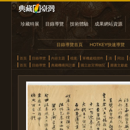
珍藏特展
目錄導覽
技術體驗
成果網站資源
目錄導覽首頁
HOTKEY快速導覽
首頁
目錄導覽
內容主題
檔案
軍機處檔摺件
清
同治
首頁
目錄導覽
典藏機構與計畫
國立故宮博物院
圖書文獻處