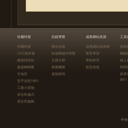
珍藏特展
目錄導覽
成果網站資源
工具
珍藏特展
聯合目錄
成果網站資源庫
技術
CCC創作集
快速關鍵詞導覽
教育學習
關鍵
建築排排站
主題分類
學術研究
線上
建築轉轉樂
典藏機構
創意加值
時間
天地宮
進階搜尋
跟著
旅行
安平追想1661
工藝大冒險
原住民儀式
原住民服飾
中央