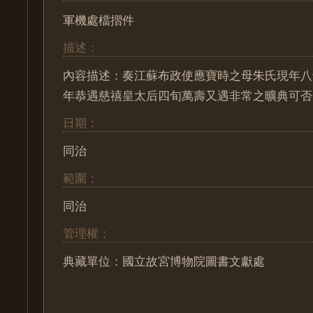
軍機處檔摺件
描述：
內容描述：奏江蘇布政使應寶時之母朱氏現年八
年恭遇慈禧皇太后四旬萬壽又遇非常之曠典可否
日期：
同治
範圍：
同治
管理權：
典藏單位：國立故宮博物院圖書文獻處