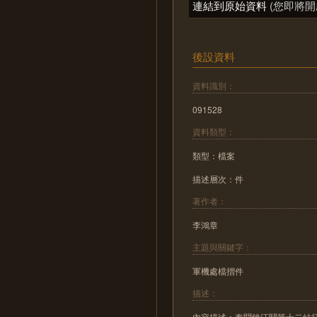
連結到原始資料
(您即將開
後設資料
資料識別：
091528
資料類型：
類型：檔案
描述層次：件
著作者：
李鴻章
主題與關鍵字：
軍機處檔摺件
描述：
內容描述：奏聞鎮江關第十二結