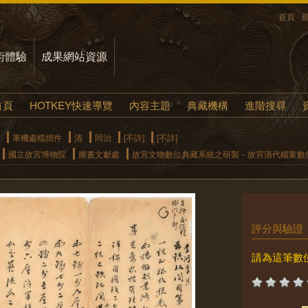
首頁
術體驗
成果網站資源
首頁
HOTKEY快速導覽
內容主題
典藏機構
進階搜尋
軍機處檔摺件
清
同治
[不詳]
[不詳]
國立故宮博物院
圖書文獻處
故宮文物數位典藏系統之研製－故宮清代檔案數
評分與驗證
請為這筆數