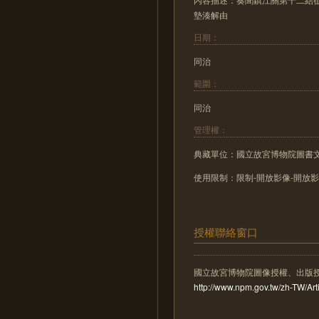
墊湊解由
日期：
同治
範圍：
同治
管理權：
典藏單位：國立故宮博物院圖書
使用限制：限制-開放影像-開放
授權聯絡窗口
國立故宮博物院圖像授權、出版
http://www.npm.gov.tw/zh-TW/A