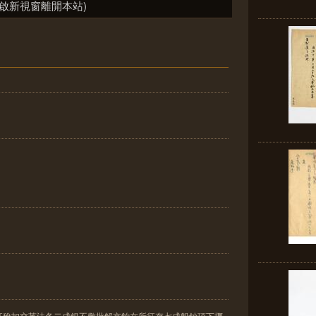
啟新視窗離開本站)
征稅扣交英法各二成銀不敷批解京餉在所征存七成船鈔項下挪