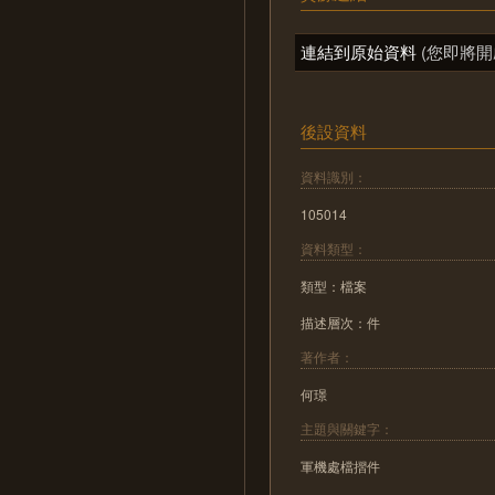
連結到原始資料
(您即將開
後設資料
資料識別：
105014
資料類型：
類型：檔案
描述層次：件
著作者：
何璟
主題與關鍵字：
軍機處檔摺件