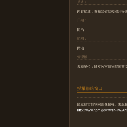
描述：
內容描述：奏報晉省動撥隰州等
日期：
同治
範圍：
同治
管理權：
典藏單位：國立故宮博物院圖書
授權聯絡窗口
國立故宮博物院圖像授權、出版
http://www.npm.gov.tw/zh-TW/A