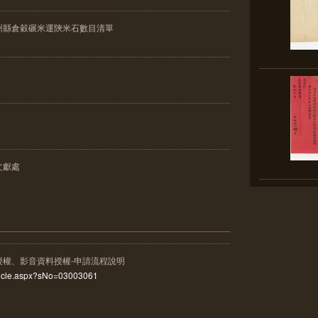
州縣倉穀碾米運陝米石數目清單
文獻處
授權、影音資料授權-申請流程說明
rticle.aspx?sNo=03003061