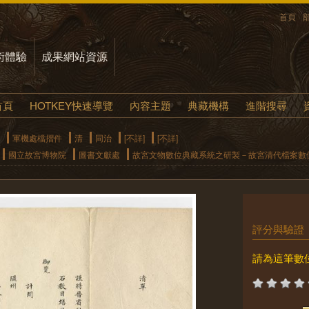
首頁
術體驗
成果網站資源
首頁
HOTKEY快速導覽
內容主題
典藏機構
進階搜尋
軍機處檔摺件
清
同治
[不詳]
[不詳]
國立故宮博物院
圖書文獻處
故宮文物數位典藏系統之研製－故宮清代檔案數
評分與驗證
請為這筆數