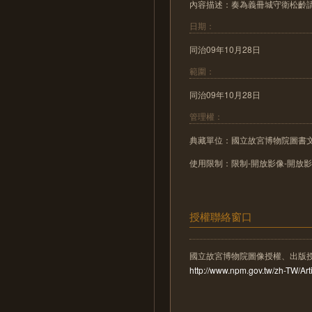
內容描述：奏為義冊城守衛松齡
日期：
同治09年10月28日
範圍：
同治09年10月28日
管理權：
典藏單位：國立故宮博物院圖書
使用限制：限制-開放影像-開放
授權聯絡窗口
國立故宮博物院圖像授權、出版
http://www.npm.gov.tw/zh-TW/A