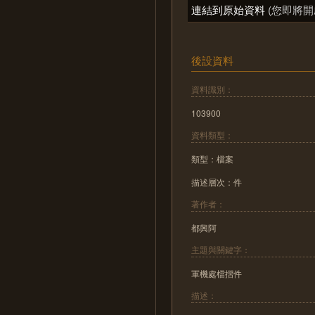
連結到原始資料
(您即將開
後設資料
資料識別：
103900
資料類型：
類型：檔案
描述層次：件
著作者：
都興阿
主題與關鍵字：
軍機處檔摺件
描述：