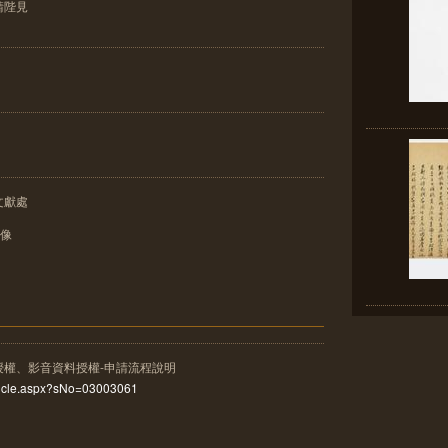
請陛見
文獻處
影像
授權、影音資料授權-申請流程說明
rticle.aspx?sNo=03003061