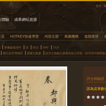
首頁
術體驗
成果網站資源
首頁
HOTKEY快速導覽
內容主題
典藏機構
進階搜尋
軍機處檔摺件
清
同治
09年
10月
國立故宮博物院
圖書文獻處
故宮文物數位典藏系統之研製－故宮清代檔案數
評分與驗證
請為這筆數