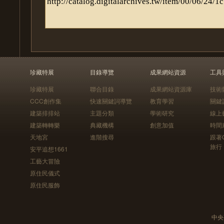
珍藏特展
目錄導覽
成果網站資源
工具
珍藏特展
聯合目錄
成果網站資源庫
技術
CCC創作集
快速關鍵詞導覽
教育學習
關鍵
建築排排站
主題分類
學術研究
線上
建築轉轉樂
典藏機構
創意加值
時間
天地宮
進階搜尋
跟著
旅行
安平追想1661
工藝大冒險
原住民儀式
原住民服飾
中央