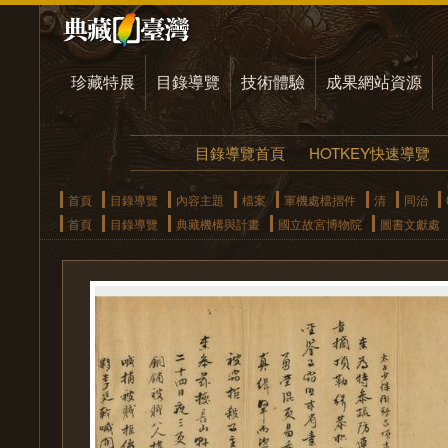
珍藏特展
目錄導覽
技術體驗
成果網站資源
目錄導覽首頁
HOTKEY快速導覽
首頁
目錄導覽
內容主題
檔案
軍機處檔摺件
清
同治
首頁
目錄導覽
典藏機構與計畫
國立故宮博物院
圖書文獻處