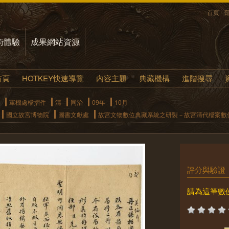
首頁
術體驗
成果網站資源
首頁
HOTKEY快速導覽
內容主題
典藏機構
進階搜尋
軍機處檔摺件
清
同治
09年
10月
國立故宮博物院
圖書文獻處
故宮文物數位典藏系統之研製－故宮清代檔案數
評分與驗證
請為這筆數