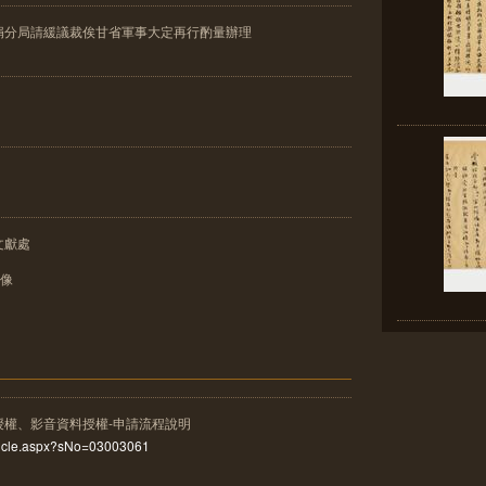
捐分局請緩議裁俟甘省軍事大定再行酌量辦理
文獻處
影像
授權、影音資料授權-申請流程說明
rticle.aspx?sNo=03003061