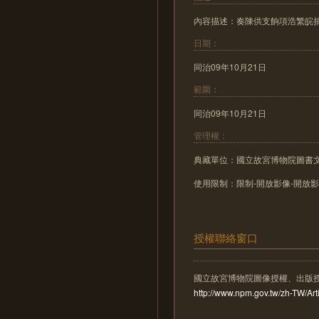
內容描述：奏陳供支餉項浩繁皖
日期：
同治09年10月21日
範圍：
同治09年10月21日
管理權：
典藏單位：國立故宮博物院圖書
使用限制：限制-開放影像-開放
授權聯絡窗口
國立故宮博物院圖像授權、出版
http://www.npm.gov.tw/zh-TW/A