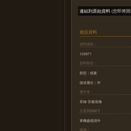
連結到原始資料
(您即將開
後設資料
資料識別：
103971
資料類型：
類型：檔案
描述層次：件
著作者：
英翰-安徽巡撫
主題與關鍵字：
軍機處檔摺件
描述：