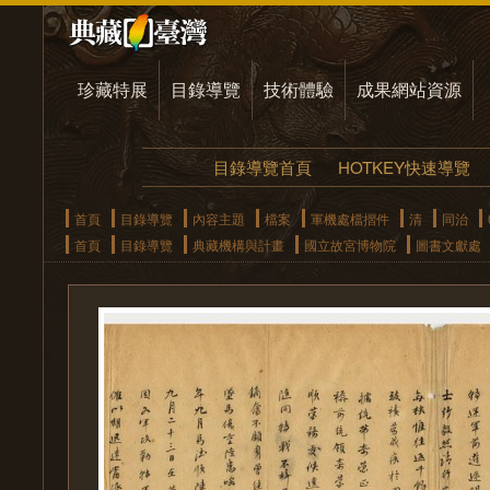
珍藏特展
目錄導覽
技術體驗
成果網站資源
目錄導覽首頁
HOTKEY快速導覽
首頁
目錄導覽
內容主題
檔案
軍機處檔摺件
清
同治
首頁
目錄導覽
典藏機構與計畫
國立故宮博物院
圖書文獻處