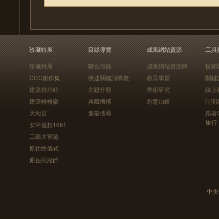
珍藏特展
目錄導覽
成果網站資源
工具
珍藏特展
聯合目錄
成果網站資源庫
技術
CCC創作集
快速關鍵詞導覽
教育學習
關鍵
建築排排站
主題分類
學術研究
線上
建築轉轉樂
典藏機構
創意加值
時間
天地宮
進階搜尋
跟著
旅行
安平追想1661
工藝大冒險
原住民儀式
原住民服飾
中央