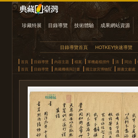
珍藏特展
目錄導覽
技術體驗
成果網站資源
目錄導覽首頁
HOTKEY快速導覽
首頁
目錄導覽
內容主題
檔案
軍機處檔摺件
清
同治
首頁
目錄導覽
典藏機構與計畫
國立故宮博物院
圖書文獻處