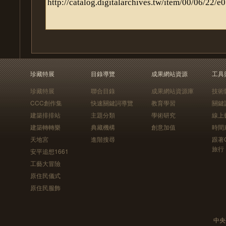
珍藏特展
目錄導覽
成果網站資源
工具
珍藏特展
聯合目錄
成果網站資源庫
技術
CCC創作集
快速關鍵詞導覽
教育學習
關鍵
建築排排站
主題分類
學術研究
線上
建築轉轉樂
典藏機構
創意加值
時間
天地宮
進階搜尋
跟著
旅行
安平追想1661
工藝大冒險
原住民儀式
原住民服飾
中央