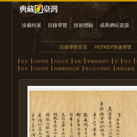
珍藏特展
目錄導覽
技術體驗
成果網站資源
目錄導覽首頁
HOTKEY快速導覽
首頁
目錄導覽
內容主題
檔案
軍機處檔摺件
清
同治
首頁
目錄導覽
典藏機構與計畫
國立故宮博物院
圖書文獻處