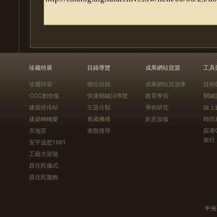
珍藏特展
目錄導覽
成果網站資源
工具
珍藏特展
聯合目錄
成果網站資源庫
技術
CCC創作集
快速關鍵詞導覽
教育學習
關鍵
建築排排站
主題分類
學術研究
線上
建築轉轉樂
典藏機構
創意加值
時間
天地宮
進階搜尋
跟著
旅行
安平追想1661
工藝大冒險
原住民儀式
原住民服飾
中央