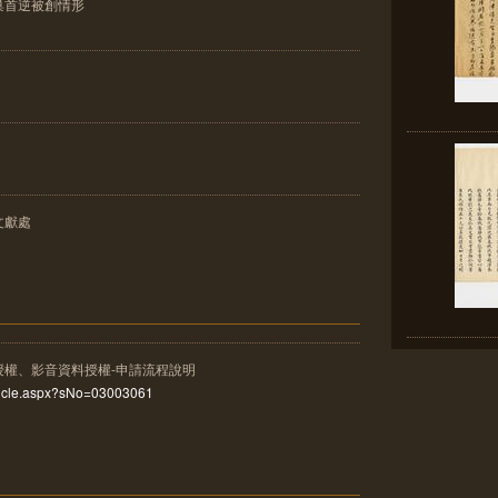
巢首逆被創情形
文獻處
授權、影音資料授權-申請流程說明
rticle.aspx?sNo=03003061