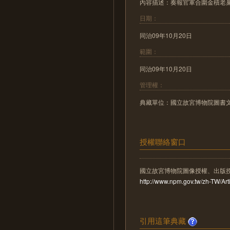
內容描述：奏報官軍合圍金積老
日期：
同治09年10月20日
範圍：
同治09年10月20日
管理權：
典藏單位：國立故宮博物院圖書
授權聯絡窗口
國立故宮博物院圖像授權、出版
http://www.npm.gov.tw/zh-TW/A
引用這筆典藏