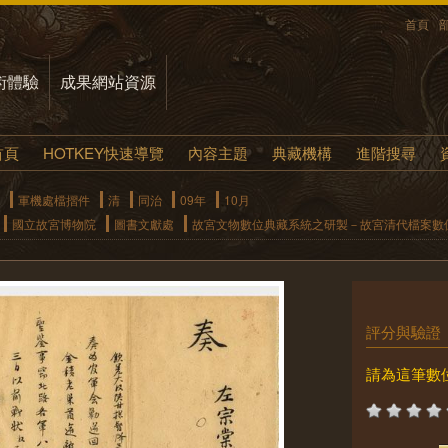
首頁
術體驗
成果網站資源
首頁
HOTKEY快速導覽
內容主題
典藏機構
進階搜尋
軍機處檔摺件
清
同治
09年
10月
國立故宮博物院
圖書文獻處
故宮文物數位典藏系統之研製－故宮清代檔案數
評分與驗證
請為這筆數