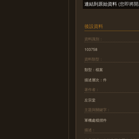
連結到原始資料
(您即將開
後設資料
資料識別：
103758
資料類型：
類型：檔案
描述層次：件
著作者：
左宗棠
主題與關鍵字：
軍機處檔摺件
描述：