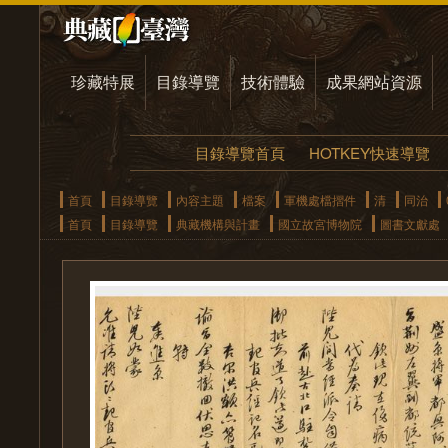
珍藏特展
目錄導覽
技術體驗
成果網站資源
目錄導覽首頁
HOTKEY快速導覽
首頁
目錄導覽
內容主題
檔案
軍機處檔摺件
清
同治
首頁
目錄導覽
典藏機構與計畫
國立故宮博物院
圖書文獻處