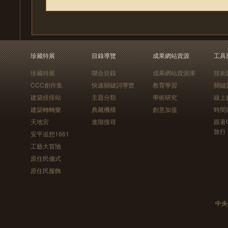
珍藏特展
目錄導覽
成果網站資源
工具
珍藏特展
聯合目錄
成果網站資源庫
技術
CCC創作集
快速關鍵詞導覽
教育學習
關鍵
建築排排站
主題分類
學術研究
線上
建築轉轉樂
典藏機構
創意加值
時間
天地宮
進階搜尋
跟著
旅行
安平追想1661
工藝大冒險
原住民儀式
原住民服飾
中央