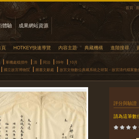
首頁
術體驗
成果網站資源
首頁
HOTKEY快速導覽
內容主題
典藏機構
進階搜尋
軍機處檔摺件
清
同治
09年
10月
國立故宮博物院
圖書文獻處
故宮文物數位典藏系統之研製－故宮清代檔案數
評分與驗證
請為這筆數