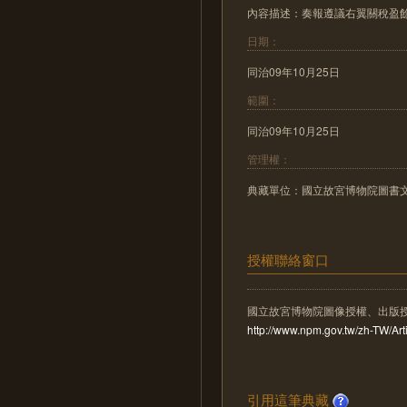
內容描述：奏報遵議右翼關稅盈
日期：
同治09年10月25日
範圍：
同治09年10月25日
管理權：
典藏單位：國立故宮博物院圖書
授權聯絡窗口
國立故宮博物院圖像授權、出版
http://www.npm.gov.tw/zh-TW/A
引用這筆典藏