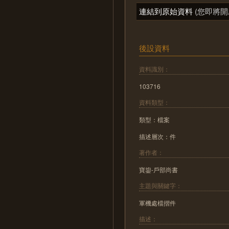
連結到原始資料
(您即將開
後設資料
資料識別：
103716
資料類型：
類型：檔案
描述層次：件
著作者：
寶鋆-戶部尚書
主題與關鍵字：
軍機處檔摺件
描述：