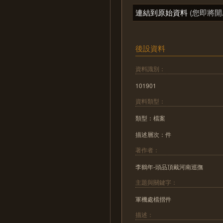
連結到原始資料
(您即將開
後設資料
資料識別：
101901
資料類型：
類型：檔案
描述層次：件
著作者：
李鶴年-頭品頂戴河南巡撫
主題與關鍵字：
軍機處檔摺件
描述：