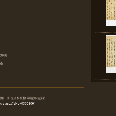
文獻處
影像
授權、影音資料授權-申請流程說明
rticle.aspx?sNo=03003061