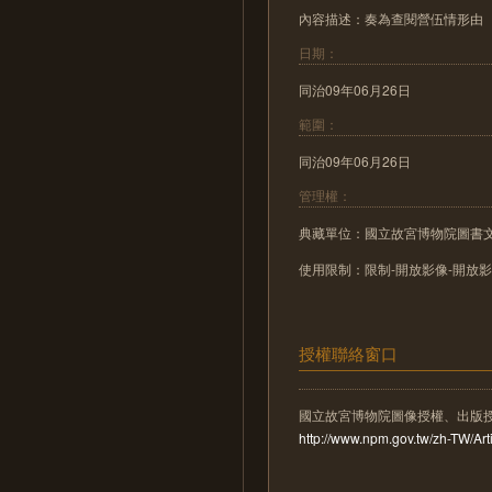
內容描述：奏為查閱營伍情形由
日期：
同治09年06月26日
範圍：
同治09年06月26日
管理權：
典藏單位：國立故宮博物院圖書
使用限制：限制-開放影像-開放
授權聯絡窗口
國立故宮博物院圖像授權、出版
http://www.npm.gov.tw/zh-TW/A