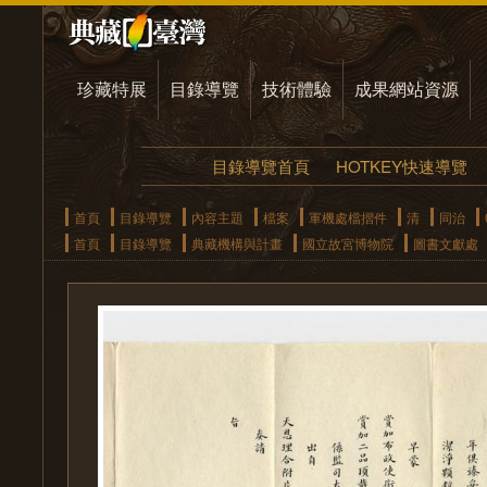
珍藏特展
目錄導覽
技術體驗
成果網站資源
目錄導覽首頁
HOTKEY快速導覽
首頁
目錄導覽
內容主題
檔案
軍機處檔摺件
清
同治
首頁
目錄導覽
典藏機構與計畫
國立故宮博物院
圖書文獻處