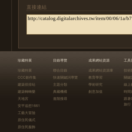
直接連結
珍藏特展
目錄導覽
成果網站資源
工具
珍藏特展
聯合目錄
成果網站資源庫
技術
CCC創作集
快速關鍵詞導覽
教育學習
關鍵
建築排排站
主題分類
學術研究
線上
建築轉轉樂
典藏機構
創意加值
時間
天地宮
進階搜尋
跟著
旅行
安平追想1661
工藝大冒險
原住民儀式
原住民服飾