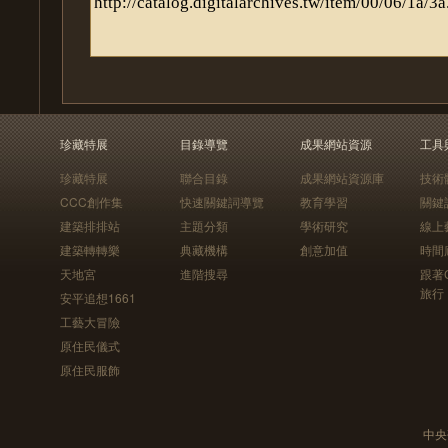
珍藏特展
目錄導覽
成果網站資源
工具
珍藏特展
聯合目錄
成果網站資源庫
技術
CCC創作集
快速關鍵詞導覽
教育學習
關鍵
建築排排站
主題分類
學術研究
線上
建築轉轉樂
典藏機構
創意加值
時間
天地宮
進階搜尋
跟著
旅行
安平追想1661
工藝大冒險
原住民儀式
原住民服飾
中央