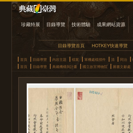
珍藏特展
目錄導覽
技術體驗
成果網站資源
目錄導覽首頁
HOTKEY快速導覽
首頁
目錄導覽
內容主題
檔案
軍機處檔摺件
清
同治
首頁
目錄導覽
典藏機構與計畫
國立故宮博物院
圖書文獻處