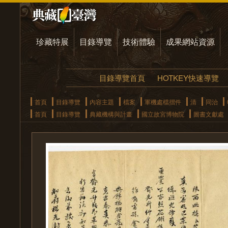
珍藏特展
目錄導覽
技術體驗
成果網站資源
目錄導覽首頁
HOTKEY快速導覽
首頁
目錄導覽
內容主題
檔案
軍機處檔摺件
清
同治
首頁
目錄導覽
典藏機構與計畫
國立故宮博物院
圖書文獻處