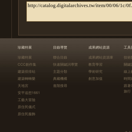
珍藏特展
目錄導覽
成果網站資源
工具
珍藏特展
聯合目錄
成果網站資源庫
技術
CCC創作集
快速關鍵詞導覽
教育學習
關鍵
建築排排站
主題分類
學術研究
線上
建築轉轉樂
典藏機構
創意加值
時間
天地宮
進階搜尋
跟著
旅行
安平追想1661
工藝大冒險
原住民儀式
原住民服飾