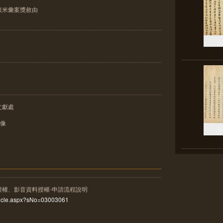
銀米彙案獎敘由
文獻處
影像
授權、影音資料授權-申請流程說明
rticle.aspx?sNo=03003061