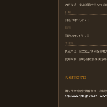
內容描述：奏為川局十三次收捐
日期：
同治09年06月19日
範圍：
同治09年06月19日
管理權：
典藏單位：國立故宮博物院圖書
使用限制：限制-開放影像-開放
授權聯絡窗口
國立故宮博物院圖像授權、出版
http://www.npm.gov.tw/zh-TW/A