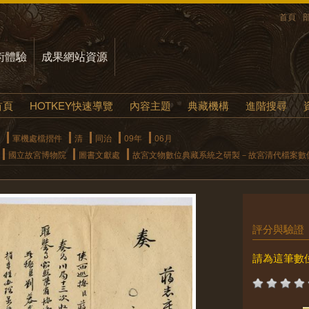
首頁
術體驗
成果網站資源
首頁
HOTKEY快速導覽
內容主題
典藏機構
進階搜尋
軍機處檔摺件
清
同治
09年
06月
國立故宮博物院
圖書文獻處
故宮文物數位典藏系統之研製－故宮清代檔案數
評分與驗證
請為這筆數