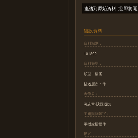
連結到原始資料
(您即將開
後設資料
資料識別：
101892
資料類型：
類型：檔案
描述層次：件
著作者：
蔣志章-陝西巡撫
主題與關鍵字：
軍機處檔摺件
描述：