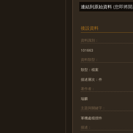
連結到原始資料
(您即將開
後設資料
資料識別：
101663
資料類型：
類型：檔案
描述層次：件
著作者：
瑞麟
主題與關鍵字：
軍機處檔摺件
描述：