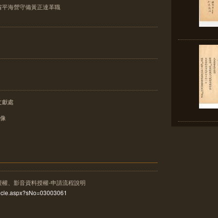
省平海營守備黃正達革職
文獻處
影像
授權、影音資料授權-申請流程說明
rticle.aspx?sNo=03003061