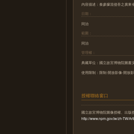
內容描述：奏參朦混侵吞之廣東
日期：
同治
範圍：
同治
管理權：
典藏單位：國立故宮博物院圖書
使用限制：限制-開放影像-開放
授權聯絡窗口
國立故宮博物院圖像授權、出版
http://www.npm.gov.tw/zh-TW/A