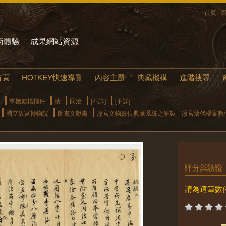
首頁
術體驗
成果網站資源
首頁
HOTKEY快速導覽
內容主題
典藏機構
進階搜尋
軍機處檔摺件
清
同治
[不詳]
[不詳]
國立故宮博物院
圖書文獻處
故宮文物數位典藏系統之研製－故宮清代檔案數
評分與驗證
請為這筆數