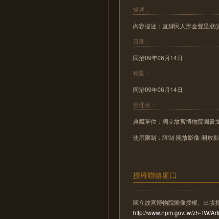
描述：
內容描述：直隸民人邢金聲呈狀(此係
日期：
同治09年06月14日
範圍：
同治09年06月14日
管理權：
典藏單位：國立故宮博物院圖書
使用限制：限制-開放影像-開放
授權聯絡窗口
國立故宮博物院圖像授權、出版
http://www.npm.gov.tw/zh-TW/A