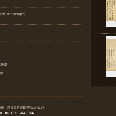
101558號附件)
文獻處
影像
授權、影音資料授權-申請流程說明
rticle.aspx?sNo=03003061