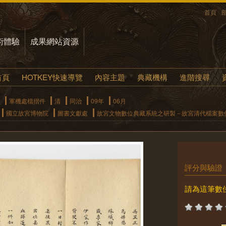
首頁
術體驗
成果網站資源
首頁
HOTKEY快速導覽
內容主題
典藏機構
進階搜尋
軍機處檔摺件
清
同治
09年
06月
國立故宮博物院
圖書文獻處
故宮文物數位典藏系統之研製－故宮清代檔案數
評分與驗證
請為這筆數