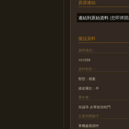
資源連結
連結到原始資料
(您即將開
後設資料
資料識別：
101559
資料類型：
類型：檔案
描述層次：件
著作者：
存誠等-步軍統領衙門
主題與關鍵字：
軍機處檔摺件