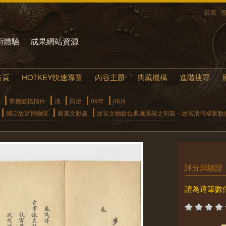
首頁
術體驗
成果網站資源
首頁
HOTKEY快速導覽
內容主題
典藏機構
進階搜尋
軍機處檔摺件
清
同治
09年
06月
國立故宮博物院
圖書文獻處
故宮文物數位典藏系統之研製－故宮清代檔案數
評分與驗證
請為這筆數