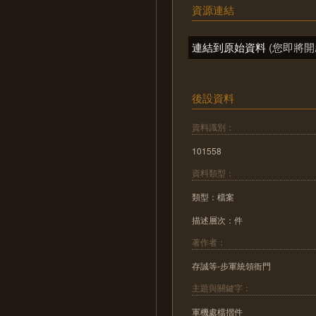
資源連結
連結到原始資料
(您即將開
後設資料
資料識別：
101558
資料類型：
類型：檔案
描述層次：件
著作者：
存誠等-步軍統領衙門
主題與關鍵字：
軍機處檔摺件