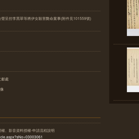
呈控李黑翠等將伊女殺害斃命案事(附件見101559號)
文獻處
影像
授權、影音資料授權-申請流程說明
rticle.aspx?sNo=03003061