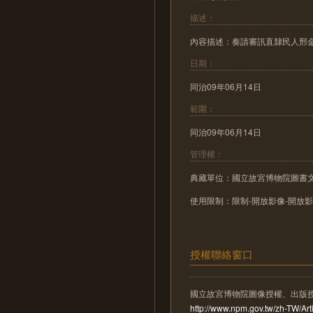
描述：
內容描述：奏請審訊直隸民人邢金聲
日期：
同治09年06月14日
範圍：
同治09年06月14日
管理權：
典藏單位：國立故宮博物院圖書
使用限制：限制-開放影像-開放
授權聯絡窗口
國立故宮博物院圖像授權、出版
http://www.npm.gov.tw/zh-TW/A