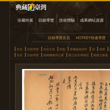
珍藏特展
目錄導覽
技術體驗
成果網站資源
目錄導覽首頁
HOTKEY快速導覽
首頁
目錄導覽
內容主題
檔案
軍機處檔摺件
清
咸豐
首頁
目錄導覽
典藏機構與計畫
國立故宮博物院
圖書文獻處