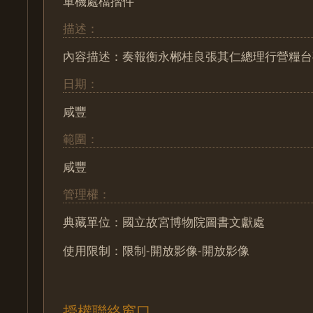
軍機處檔摺件
描述：
內容描述：奏報衡永郴桂良張其仁總理行營糧台
日期：
咸豐
範圍：
咸豐
管理權：
典藏單位：國立故宮博物院圖書文獻處
使用限制：限制-開放影像-開放影像
授權聯絡窗口