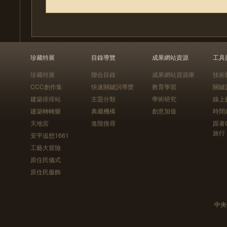
珍藏特展
目錄導覽
成果網站資源
工具
珍藏特展
聯合目錄
成果網站資源庫
技術
CCC創作集
快速關鍵詞導覽
教育學習
關鍵
建築排排站
主題分類
學術研究
線上
建築轉轉樂
典藏機構
創意加值
時間
天地宮
進階搜尋
跟著
旅行
安平追想1661
工藝大冒險
原住民儀式
原住民服飾
中央